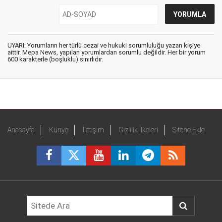
UYARI: Yorumların her türlü cezai ve hukuki sorumluluğu yazan kişiye
aittir. Mepa News, yapılan yorumlardan sorumlu değildir. Her bir yorum
600 karakterle (boşluklu) sınırlıdır.
Anasayfa
Künye
İletişim
Gizlilik İlkeleri
Sitene Ekle