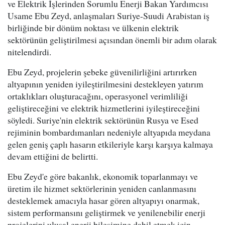
ve Elektrik İşlerinden Sorumlu Enerji Bakan Yardımcısı
Usame Ebu Zeyd, anlaşmaları Suriye-Suudi Arabistan iş
birliğinde bir dönüm noktası ve ülkenin elektrik
sektörünün geliştirilmesi açısından önemli bir adım olarak
nitelendirdi.
Ebu Zeyd, projelerin şebeke güvenilirliğini artırırken
altyapının yeniden iyileştirilmesini destekleyen yatırım
ortaklıkları oluşturacağını, operasyonel verimliliği
geliştireceğini ve elektrik hizmetlerini iyileştireceğini
söyledi. Suriye'nin elektrik sektörünün Rusya ve Esed
rejiminin bombardımanları nedeniyle altyapıda meydana
gelen geniş çaplı hasarın etkileriyle karşı karşıya kalmaya
devam ettiğini de belirtti.
Ebu Zeyd'e göre bakanlık, ekonomik toparlanmayı ve
üretim ile hizmet sektörlerinin yeniden canlanmasını
desteklemek amacıyla hasar gören altyapıyı onarmak,
sistem performansını geliştirmek ve yenilenebilir enerji
projelerini ulusal enerji bileşimine dahil etmek için