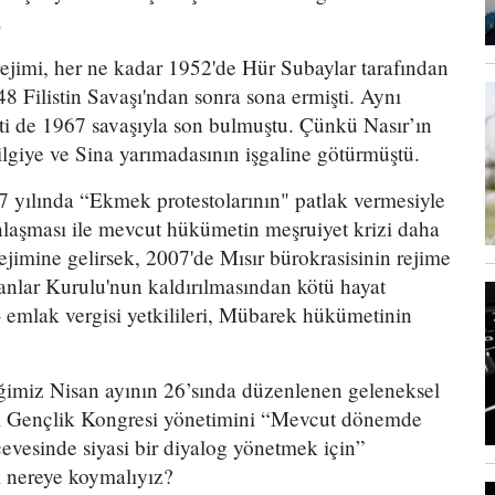
.
rejimi, her ne kadar 1952'de Hür Subaylar tarafından
48 Filistin Savaşı'ndan sonra sona ermişti. Aynı
i de 1967 savaşıyla son bulmuştu. Çünkü Nasır’ın
ilgiye ve Sina yarımadasının işgaline götürmüştü.
77 yılında “Ekmek protestolarının" patlak vermesiyle
anlaşması ile mevcut hükümetin meşruiyet krizi daha
ejimine gelirsek, 2007'de Mısır bürokrasisinin rejime
kanlar Kurulu'nun kaldırılmasından kötü hayat
- emlak vergisi yetkilileri, Mübarek hükümetinin
iğimiz Nisan ayının 26’sında düzenlenen geleneksel
sal Gençlik Kongresi yönetimini “Mevcut dönemde
çevesinde siyasi bir diyalog yönetmek için”
ı nereye koymalıyız?