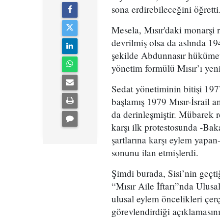
sona erdirebileceğini öğretti
Mesela, Mısır'daki monarşi 
devrilmiş olsa da aslında 19
şekilde Abdunnasır hükümet
yönetim formülü Mısır’ı yen
Sedat yönetiminin bitişi 19
başlamış 1979 Mısır-İsrail 
da derinleşmiştir. Mübarek r
karşı ilk protestosunda -Ba
şartlarına karşı eylem yapan
sonunu ilan etmişlerdi.
Şimdi burada, Sisi’nin geçt
“Mısır Aile İftarı”nda Ulu
ulusal eylem öncelikleri çer
görevlendirdiği açıklamasın