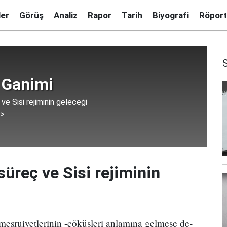
ler
Görüş
Analiz
Rapor
Tarih
Biyografi
Röport
 Ganimi
 ve Sisi rejiminin geleceği
 >
süreç ve Sisi rejiminin
n meşruiyetlerinin -çöküşleri anlamına gelmese de-