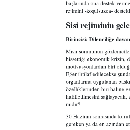
başlarında ona destek vermek
rejimini -koşulsuzca- destek
Sisi rejiminin ge
Birincisi: Dilenciliğe daya
Mısır sorununun gözlemciler
hissettiği ekonomik krizin, 
motivasyonlardan biri olduğ
Eğer ihtilaf edilecekse şunda
organlarına uygulanan baskı
özelliklerinden biri haline 
hafifletilmesini sağlayacak, 
midir?
30 Haziran sonrasında kurula
gereken ya da en azından etk