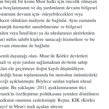
ın büyük bir kısmı Mısır halkı için öncelik olmayan
ıca borçlanmanın ve dış yardımların devamı bölgesel
u sistemin devamı için- ödeyebilecekleri veya
azır oldukları maliyete de bağlıdır. Aynı zamanda
stratejik hizmetler sunabilmesine ve bölgesel
nden veya İsrail'den) ya da uluslararası aktörlerden
n) nüfus sahibi kişilere sunacağı hizmetlere ve bu
devam etmesine de bağlıdır.
mli dayanağı olan- Mısır ile Körfez devletleri
 mali ve ayni yardım sağlamaktan devletin sahip
ları ele geçirmeye doğru kaydı düşünülüyor.
lediği basın toplantısında bu metodun önümüzdeki
eği açıklanmıştır. Böylece satılan toplam ulusal
uştur. Bu yaklaşım -2011 ayaklanmasının itici
barek'in özelleştirme politikasına yeniden dönülmesi
 halkının onurunu zedelemiştir. Rejim, KİK (Körfez
eyi)' in Mısır'ı mali açıdan süresiz