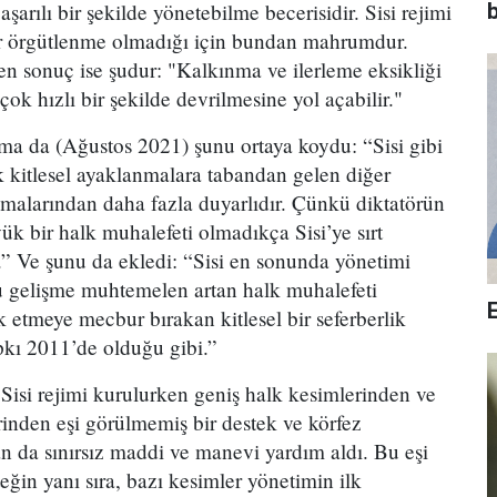
başarılı bir şekilde yönetebilme becerisidir. Sisi rejimi
b
ir örgütlenme olmadığı için bundan mahrumdur.
n sonuç ise şudur: "Kalkınma ve ilerleme eksikliği
 çok hızlı bir şekilde devrilmesine yol açabilir."
ırma da (Ağustos 2021) şunu ortaya koydu: “Sisi gibi
k kitlesel ayaklanmalara tabandan gelen diğer
ışmalarından daha fazla duyarlıdır. Çünkü diktatörün
yük bir halk muhalefeti olmadıkça Sisi’ye sırt
” Ve şunu da ekledi: “Sisi en sonunda yönetimi
u gelişme muhtemelen artan halk muhalefeti
rk etmeye mecbur bırakan kitlesel bir seferberlik
pkı 2011’de olduğu gibi.”
 Sisi rejimi kurulurken geniş halk kesimlerinden ve
erinden eşi görülmemiş bir destek ve körfez
n da sınırsız maddi ve manevi yardım aldı. Bu eşi
eğin yanı sıra, bazı kesimler yönetimin ilk