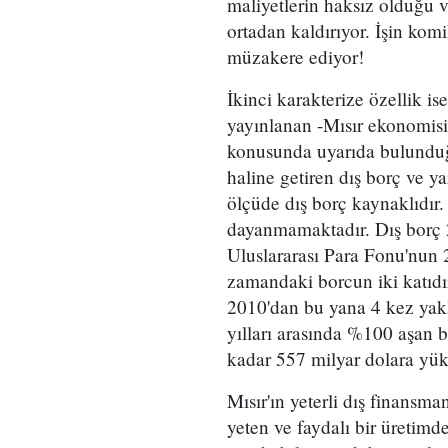
maliyetlerin haksız olduğu ve
ortadan kaldırıyor. İşin kom
müzakere ediyor!
İkinci karakterize özellik 
yayınlanan -Mısır ekonomisi
konusunda uyarıda bulunduğu
haline getiren dış borç ve 
ölçüde dış borç kaynaklıdır.
dayanmamaktadır. Dış borç 2
Uluslararası Para Fonu'nun 2
zamandaki borcun iki katıdır
2010'dan bu yana 4 kez yakl
yılları arasında %100 aşan b
kadar 557 milyar dolara yük
Mısır'ın yeterli dış finans
yeten ve faydalı bir üretimd