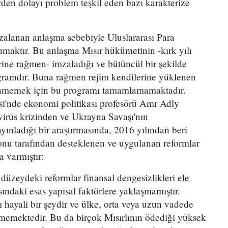
den dolayı problem teşkil eden bazı karakterize
mzalanan anlaşma sebebiyle Uluslararası Para
maktır. Bu anlaşma Mısır hükümetinin -kırk yılı
rine rağmen- imzaladığı ve bütüncül bir şekilde
gramdır. Buna rağmen rejim kendilerine yüklenen
enmemek için bu programı tamamlamamaktadır.
si'nde ekonomi politikası profesörü Amr Adly
virüs krizinden ve Ukrayna Savaşı'nın
ınladığı bir araştırmasında, 2016 yılından beri
Fonu tarafından desteklenen ve uygulanan reformlar
 varmıştır:
düzeydeki reformlar finansal dengesizlikleri ele
sındaki esas yapısal faktörlere yaklaşmamıştır.
ı hayali bir şeydir ve ülke, orta veya uzun vadede
emektedir. Bu da birçok Mısırlının ödediği yüksek