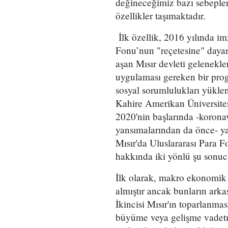
değineceğimiz bazı sebepler
özellikler taşımaktadır.
İlk özellik, 2016 yılında i
Fonu’nun "reçetesine" dayan
aşan Mısır devleti gelenekle
uygulaması gereken bir pro
sosyal sorumlulukları yükl
Kahire Amerikan Üniversite
2020'nin başlarında -korona
yansımalarından da önce- yay
Mısır'da Uluslararası Para 
hakkında iki yönlü şu sonuca
İlk olarak, makro ekonomik 
almıştır ancak bunların arka
İkincisi Mısır'ın toparlanmas
büyüme veya gelişme vadetm