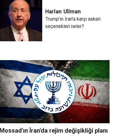
Harlan
Ullman
Trump'ın İran'a karşı askeri
seçenekleri neler?
Mossad'ın İran'da rejim değişikliği planı