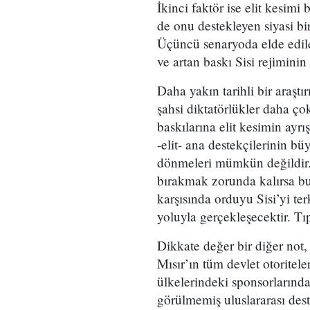
İkinci faktör ise elit kesimi 
de onu destekleyen siyasi b
Üçüncü senaryoda elde edile
ve artan baskı Sisi rejiminin
Daha yakın tarihli bir araşt
şahsi diktatörlükler daha ço
baskılarına elit kesimin ayr
-elit- ana destekçilerinin bü
dönmeleri mümkün değildir.
bırakmak zorunda kalırsa b
karşısında orduyu Sisi’yi te
yoluyla gerçekleşecektir. Tı
Dikkate değer bir diğer not,
Mısır’ın tüm devlet otoritel
ülkelerindeki sponsorlarında
görülmemiş uluslararası dest