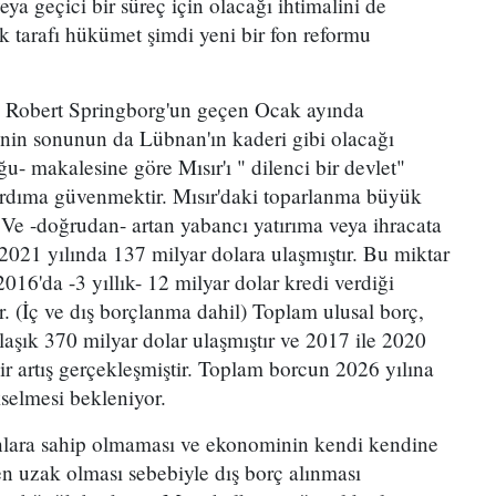
ya geçici bir süreç için olacağı ihtimalini de
ik tarafı hükümet şimdi yeni bir fon reformu
ise Robert Springborg'un geçen Ocak ayında
nin sonunun da Lübnan'ın kaderi gibi olacağı
- makalesine göre Mısır'ı " dilenci bir devlet"
yardıma güvenmektir. Mısır'daki toparlanma büyük
 Ve -doğrudan- artan yabancı yatırıma veya ihracata
021 yılında 137 milyar dolara ulaşmıştır. Bu miktar
016'da -3 yıllık- 12 milyar dolar kredi verdiği
. (İç ve dış borçlanma dahil) Toplam ulusal borç,
aşık 370 milyar dolar ulaşmıştır ve 2017 ile 2020
ir artış gerçekleşmiştir. Toplam borcun 2026 yılına
selmesi bekleniyor.
manlara sahip olmaması ve ekonominin kendi kendine
en uzak olması sebebiyle dış borç alınması