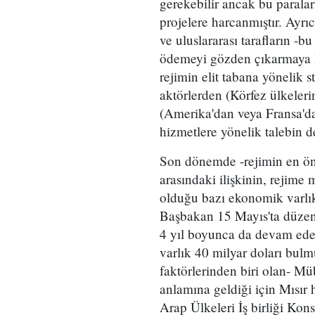
gerekebilir ancak bu paralar
projelere harcanmıştır. Ayr
ve uluslararası tarafların -b
ödemeyi gözden çıkarmaya h
rejimin elit tabana yönelik 
aktörlerden (Körfez ülkeleri
(Amerika'dan veya Fransa'da
hizmetlere yönelik talebin 
Son dönemde -rejimin en öne
arasındaki ilişkinin, rejime
olduğu bazı ekonomik varlık
Başbakan 15 Mayıs'ta düzen
4 yıl boyunca da devam edec
varlık 40 milyar doları bulm
faktörlerinden biri olan- Mü
anlamına geldiği için Mısır
Arap Ülkeleri İş birliği Kons