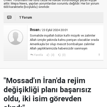
UYARI: Yorumların her türlü cezai ve hukuki sorumluluğu yazan kişiye
aittir. Mepa News, yapılan yorumlardan sorumlu değildir. Her bir yorum
600 karakterle (boşluklu) sınırlıdır.
1 Yorum
Ihsan
/ 23 Eylül 2024 20:01
Somalide inşallah bütün kafir müşrik ve zalimler
Allah izniyle yakinda kahru perişan olacaklar orada
Amerikayla bir olup mescit bombaliyan zalimler
Allah yaptiklarinizda habersizdir sanmayın
Yanıtla
(4)
(0)
"Mossad'ın İran'da rejim
değişikliği planı başarısız
oldu, iki isim görevden