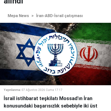
alındı"
Mepa News
>
İran-ABD-İsrail çatışması
Yayınlanma:
07 Ağustos 2026 Cuma 17:17
İsrail istihbarat teşkilatı Mossad'ın İran
konusundaki başarısızlık sebebiyle iki üst