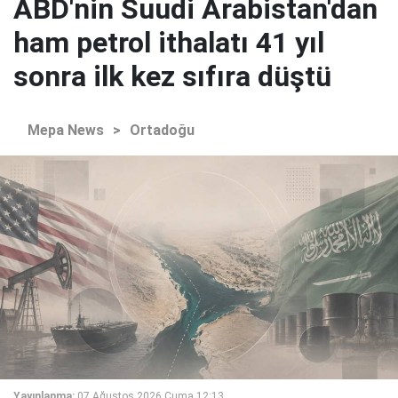
ABD'nin Suudi Arabistan'dan
ham petrol ithalatı 41 yıl
sonra ilk kez sıfıra düştü
Mepa News
>
Ortadoğu
Yayınlanma:
07 Ağustos 2026 Cuma 12:13