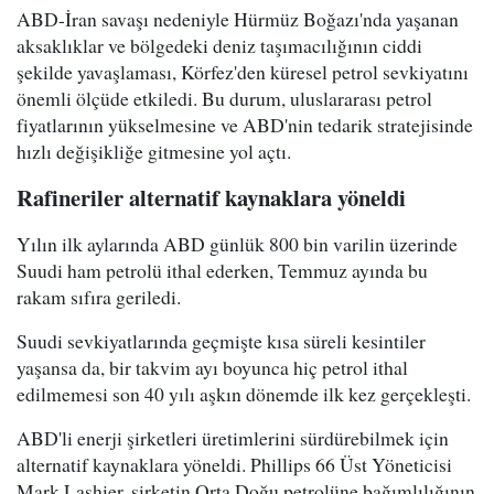
ABD-İran savaşı nedeniyle Hürmüz Boğazı'nda yaşanan
aksaklıklar ve bölgedeki deniz taşımacılığının ciddi
şekilde yavaşlaması, Körfez'den küresel petrol sevkiyatını
önemli ölçüde etkiledi. Bu durum, uluslararası petrol
fiyatlarının yükselmesine ve ABD'nin tedarik stratejisinde
hızlı değişikliğe gitmesine yol açtı.
Rafineriler alternatif kaynaklara yöneldi
Yılın ilk aylarında ABD günlük 800 bin varilin üzerinde
Suudi ham petrolü ithal ederken, Temmuz ayında bu
rakam sıfıra geriledi.
Suudi sevkiyatlarında geçmişte kısa süreli kesintiler
yaşansa da, bir takvim ayı boyunca hiç petrol ithal
edilmemesi son 40 yılı aşkın dönemde ilk kez gerçekleşti.
ABD'li enerji şirketleri üretimlerini sürdürebilmek için
alternatif kaynaklara yöneldi. Phillips 66 Üst Yöneticisi
Mark Lashier, şirketin Orta Doğu petrolüne bağımlılığının