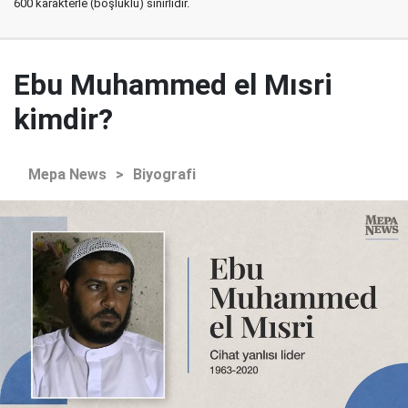
600 karakterle (boşluklu) sınırlıdır.
Ebu Muhammed el Mısri
kimdir?
Mepa News
>
Biyografi