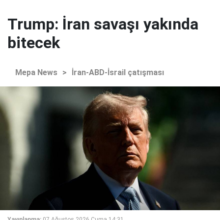
Trump: İran savaşı yakında
bitecek
Mepa News
>
İran-ABD-İsrail çatışması
Yayınlanma:
07 Ağustos 2026 Cuma 14:31