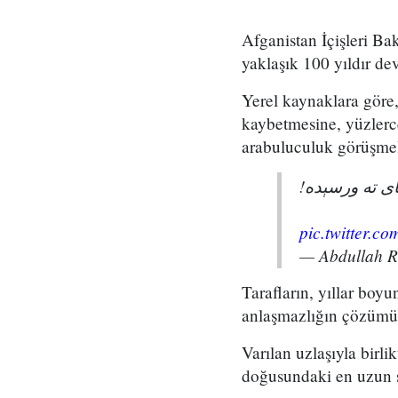
Afganistan İçişleri Ba
yaklaşık 100 yıldır de
Yerel kaynaklara göre, 
kaybetmesine, yüzlerc
arabuluculuk görüşmel
پای ته ورسېده
pic.twitter.
— Abdullah 
Tarafların, yıllar boy
anlaşmazlığın çözümü 
Varılan uzlaşıyla birli
doğusundaki en uzun sür