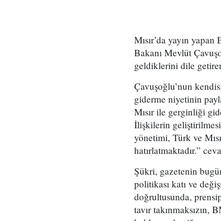
Mısır’da yayın yapan E
Bakanı Mevlüt Çavuşoğ
geldiklerini dile getir
Çavuşoğlu’nun kendisin
giderme niyetinin payl
Mısır ile gerginliği gi
İlişkilerin geliştirilm
yönetimi, Türk ve Mısı
hatırlatmaktadır.” ceva
Şükri, gazetenin bugün
politikası katı ve değ
doğrultusunda, prensi
tavır takınmaksızın, B