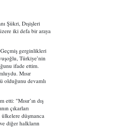
ı Şükri, Dışişleri
ere iki defa bir araya
Geçmiş gerginlikleri
vuşoğlu, Türkiye’nin
uğunu ifade ettim.
lumluydu. Mısır
üçlü olduğunu devamlı
etti: "Mısır’ın dış
nın çıkarları
a ülkelere düşmanca
ve diğer halkların