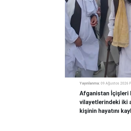
Yayınlanma:
09 Ağustos 2026 P
Afganistan İçişler
vilayetlerindeki ik
kişinin hayatını ka