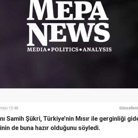
rtesi 15:48
Güncellem
nı Samih Şükri, Türkiye’nin Mısır ile gerginliği gi
inin de buna hazır olduğunu söyledi.