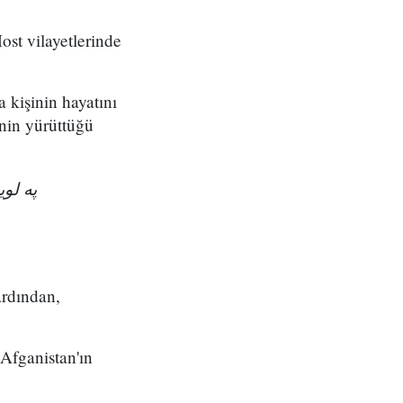
ost vilayetlerinde
a kişinin hayatını
nin yürüttüğü
په ل!
ardından,
 Afganistan'ın