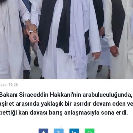
azar 16:06
i Bakanı Siraceddin Hakkani'nin arabuluculuğunda,
i aşiret arasında yaklaşık bir asırdır devam eden v
ybettiği kan davası barış anlaşmasıyla sona erdi.