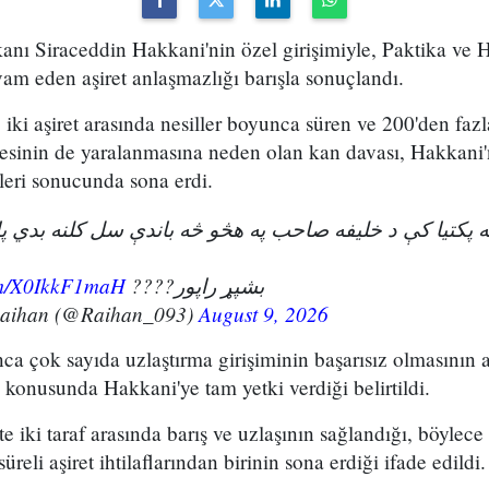
kanı Siraceddin Hakkani'nin özel girişimiyle, Paktika ve H
vam eden aşiret anlaşmazlığı barışla sonuçlandı.
iki aşiret arasında nesiller boyunca süren ve 200'den fazl
esinin de yaralanmasına neden olan kan davası, Hakkani'
eri sonucunda sona erdi.
ویه پکتیا کې د خلیفه صاحب په هڅو څه باندې سل کلنه بدي 
com/X0IkkF1maH
بشپړ راپور????
Raihan (@Raihan_093)
August 9, 2026
unca çok sayıda uzlaştırma girişiminin başarısız olmasının 
konusunda Hakkani'ye tam yetki verdiği belirtildi.
kte iki taraf arasında barış ve uzlaşının sağlandığı, böylece
eli aşiret ihtilaflarından birinin sona erdiği ifade edildi.