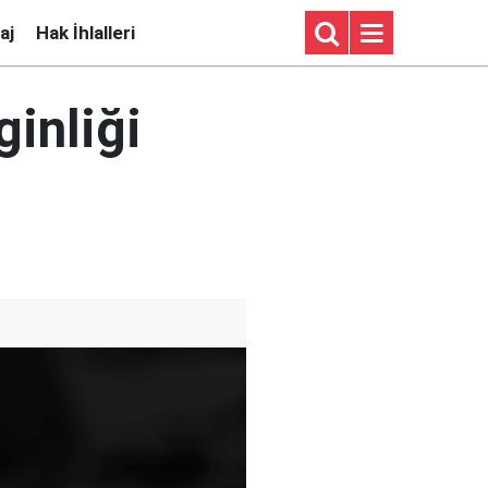
aj
Hak İhlalleri
ginliği