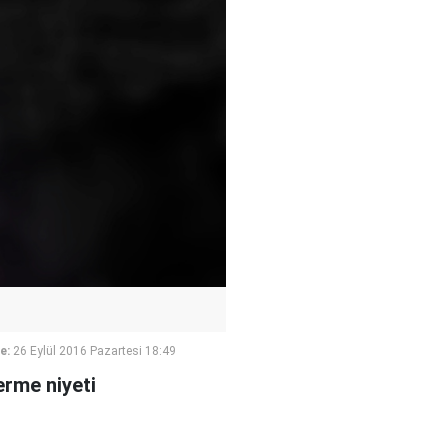
e:
26 Eylül 2016 Pazartesi 18:49
derme niyeti