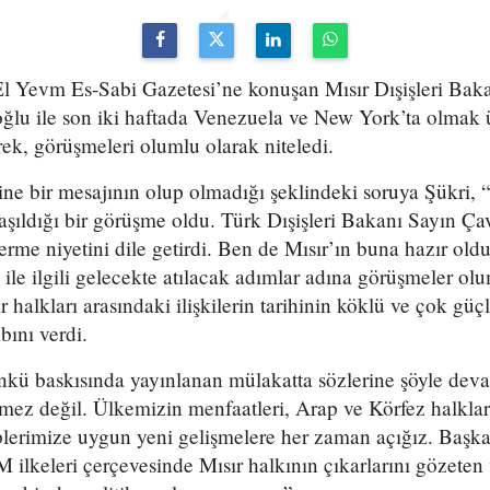
l Yevm Es-Sabi Gazetesi’ne konuşan Mısır Dışişleri Bakan
lu ile son iki haftada Venezuela ve New York’ta olmak üz
erek, görüşmeleri olumlu olarak niteledi.
e bir mesajının olup olmadığı şeklindeki soruya Şükri, “
aşıldığı bir görüşme oldu. Türk Dışişleri Bakanı Sayın Ça
derme niyetini dile getirdi. Ben de Mısır’ın buna hazır old
esi ile ilgili gelecekte atılacak adımlar adına görüşmeler o
r halkları arasındaki ilişkilerin tarihinin köklü ve çok g
bını verdi.
kü baskısında yayınlanan mülakatta sözlerine şöyle devam 
işmez değil. Ülkemizin menfaatleri, Arap ve Körfez halkları
plerimize uygun yeni gelişmelere her zaman açığız. Başk
M ilkeleri çerçevesinde Mısır halkının çıkarlarını gözeten 