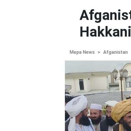
Afganist
Hakkani'
Mepa News
>
Afganistan