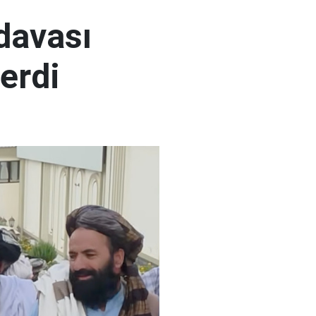
 davası
erdi