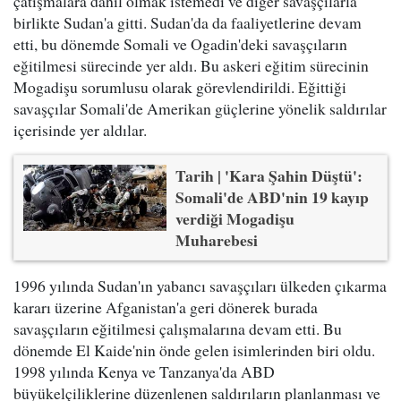
çatışmalara dahil olmak istemedi ve diğer savaşçılarla
birlikte Sudan'a gitti. Sudan'da da faaliyetlerine devam
etti, bu dönemde Somali ve Ogadin'deki savaşçıların
eğitilmesi sürecinde yer aldı. Bu askeri eğitim sürecinin
Mogadişu sorumlusu olarak görevlendirildi. Eğittiği
savaşçılar Somali'de Amerikan güçlerine yönelik saldırılar
içerisinde yer aldılar.
Tarih | 'Kara Şahin Düştü':
Somali'de ABD'nin 19 kayıp
verdiği Mogadişu
Muharebesi
1996 yılında Sudan'ın yabancı savaşçıları ülkeden çıkarma
kararı üzerine Afganistan'a geri dönerek burada
savaşçıların eğitilmesi çalışmalarına devam etti. Bu
dönemde El Kaide'nin önde gelen isimlerinden biri oldu.
1998 yılında Kenya ve Tanzanya'da ABD
büyükelçiliklerine düzenlenen saldırıların planlanması ve