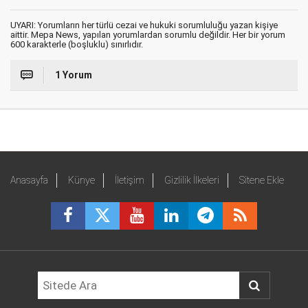
UYARI: Yorumların her türlü cezai ve hukuki sorumluluğu yazan kişiye
aittir. Mepa News, yapılan yorumlardan sorumlu değildir. Her bir yorum
600 karakterle (boşluklu) sınırlıdır.
1 Yorum
Anasayfa
Künye
İletişim
Gizlilik İlkeleri
Sitene Ekle