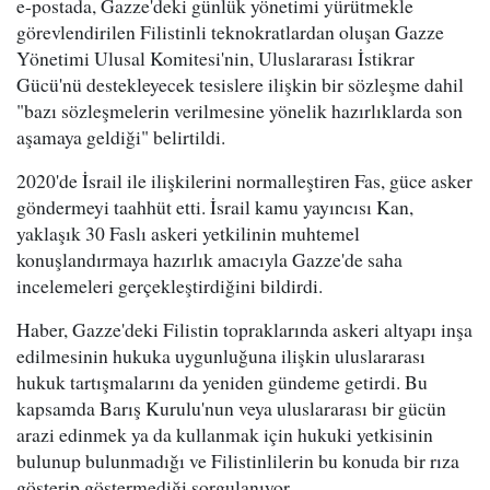
e-postada, Gazze'deki günlük yönetimi yürütmekle
görevlendirilen Filistinli teknokratlardan oluşan Gazze
Yönetimi Ulusal Komitesi'nin, Uluslararası İstikrar
Gücü'nü destekleyecek tesislere ilişkin bir sözleşme dahil
"bazı sözleşmelerin verilmesine yönelik hazırlıklarda son
aşamaya geldiği" belirtildi.
2020'de İsrail ile ilişkilerini normalleştiren Fas, güce asker
göndermeyi taahhüt etti. İsrail kamu yayıncısı Kan,
yaklaşık 30 Faslı askeri yetkilinin muhtemel
konuşlandırmaya hazırlık amacıyla Gazze'de saha
incelemeleri gerçekleştirdiğini bildirdi.
Haber, Gazze'deki Filistin topraklarında askeri altyapı inşa
edilmesinin hukuka uygunluğuna ilişkin uluslararası
hukuk tartışmalarını da yeniden gündeme getirdi. Bu
kapsamda Barış Kurulu'nun veya uluslararası bir gücün
arazi edinmek ya da kullanmak için hukuki yetkisinin
bulunup bulunmadığı ve Filistinlilerin bu konuda bir rıza
gösterip göstermediği sorgulanıyor.