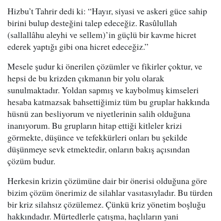
Hizbu’t Tahrir dedi ki: “Hayır, siyasi ve askeri güce sahip
birini bulup desteğini talep edeceğiz. Rasûlullah
(sallallâhu aleyhi ve sellem)’in güçlü bir kavme hicret
ederek yaptığı gibi ona hicret edeceğiz.”
Mesele şudur ki önerilen çözümler ve fikirler çoktur, ve
hepsi de bu krizden çıkmanın bir yolu olarak
sunulmaktadır. Yoldan sapmış ve kaybolmuş kimseleri
hesaba katmazsak bahsettiğimiz tüm bu gruplar hakkında
hüsnü zan besliyorum ve niyetlerinin salih olduğuna
inanıyorum. Bu grupların hitap ettiği kitleler krizi
görmekte, düşünce ve tefekkürleri onları bu şekilde
düşünmeye sevk etmektedir, onların bakış açısından
çözüm budur.
Herkesin krizin çözümüne dair bir önerisi olduğuna göre
bizim çözüm önerimiz de silahlar vasıtasıyladır. Bu türden
bir kriz silahsız çözülemez. Çünkü kriz yönetim boşluğu
hakkındadır. Mürtedlerle çatışma, haçlıların yani