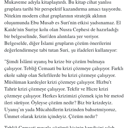
Mukaveme adıyla kitaplaştırdı. Bu kitap cihat yanlısı
gruplara tarihi bir perspektif kazandırma amacı taşıyordu.
Nitekim modern cihat gruplarının stratejik aklının
oluşumunda Ebu Musab es Suri'nin etkisi yadsınamaz. El
Kaide'nin Suriye kolu olan Nusra Cephesi de hazırladığı
bir belgeselinde, Suri'den alıntılara yer veriyor.
Belgeselde, diğer İslami grupların çözüm önerilerini
değerlendirmeye tabi tutan Suri, şu ifadeleri kullanıyor:
"Şimdi İslâmi uyanış bu krize bir çözüm bulmaya
çalışıyor. Tebliğ Cemaati bu krizi çözmeye çalışıyor. Farklı
ekole sahip olan Selefilerde bu krizi çözmeye çalışıyor.
Müslüman kardeşler krizi çözmeye çalışıyor. Hizbu’t
Tahrir krizi çözmeye çalışıyor. Tekfir ve Hicre krizi
çözmeye çalışıyor. Herkes krizimizi çözmek için bir metod
ileri sürüyor. Öyleyse çözüm nedir? Biz bir krizdeyiz.
Uyanış’ın yada Mücahidlerin krizinden bahsetmiyoruz,
Ümmet olarak krizin içindeyiz. Çözüm nedir?
Tebliğ Cemaati mesela çözümü kişinin kendisini ıslah