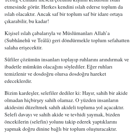
etmesinde görür. Herkes kendini ıslah ederse toplum da
ıslah olacaktır. Ancak saf bir toplum saf bir idare ortaya
çıkarabilir, bu kadar!
Kişisel ıslah çabalarıyla ve Müslümanları Allah’a
(Subhânehû ve Teâlâ) geri döndürmekle toplum sefahatten
salaha erişecektir.
Sûfiler çözümün insanları toplayıp ruhlarını arındırmak ve
ibadetle mümkün olacağını söylediler. Eğer ruhları
temizlenir ve dosdoğru olursa dosdoğru hareket
edeceklerdir.
Bizim kardeşler, selefiler dediler ki: Hayır, sahih bir akide
olmadan hiçbirşey sahih olamaz. O yüzden insanların
akidesini düzeltmek sahih akideli topluma yol açacaktır.
Selefi davayı ve sahih akide ve tevhidi yaymak, bizden
öncekilerin (selefin) yolunu takip ederek yaptıklarını
yapmak doğru dinine bağlı bir toplum oluşturacaktır.