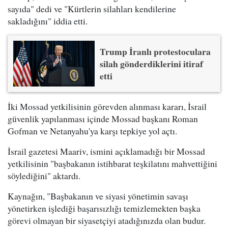
sayıda" dedi ve "Kürtlerin silahları kendilerine
sakladığını" iddia etti.
Trump İranlı protestoculara
silah gönderdiklerini itiraf
etti
İki Mossad yetkilisinin görevden alınması kararı, İsrail
güvenlik yapılanması içinde Mossad başkanı Roman
Gofman ve Netanyahu'ya karşı tepkiye yol açtı.
İsrail gazetesi Maariv, ismini açıklamadığı bir Mossad
yetkilisinin "başbakanın istihbarat teşkilatını mahvettiğini
söylediğini" aktardı.
Kaynağın, "Başbakanın ve siyasi yönetimin savaşı
yönetirken işlediği başarısızlığı temizlemekten başka
görevi olmayan bir siyasetçiyi atadığınızda olan budur.