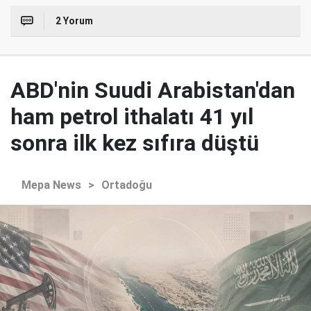
2 Yorum
ABD'nin Suudi Arabistan'dan
ham petrol ithalatı 41 yıl
sonra ilk kez sıfıra düştü
Mepa News
>
Ortadoğu