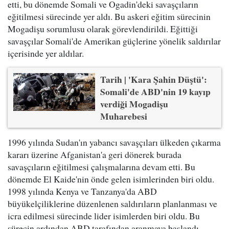
etti, bu dönemde Somali ve Ogadin'deki savaşçıların
eğitilmesi sürecinde yer aldı. Bu askeri eğitim sürecinin
Mogadişu sorumlusu olarak görevlendirildi. Eğittiği
savaşçılar Somali'de Amerikan güçlerine yönelik saldırılar
içerisinde yer aldılar.
Tarih | 'Kara Şahin Düştü':
Somali'de ABD'nin 19 kayıp
verdiği Mogadişu
Muharebesi
1996 yılında Sudan'ın yabancı savaşçıları ülkeden çıkarma
kararı üzerine Afganistan'a geri dönerek burada
savaşçıların eğitilmesi çalışmalarına devam etti. Bu
dönemde El Kaide'nin önde gelen isimlerinden biri oldu.
1998 yılında Kenya ve Tanzanya'da ABD
büyükelçiliklerine düzenlenen saldırıların planlanması ve
icra edilmesi sürecinde lider isimlerden biri oldu. Bu
sürecin ardından ABD tarafından aranmaya başlandı.