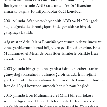
İlerleyen dönemde ABD tarafından "terör" listesine
alınarak başına 10 milyon dolar ödül konuldu.
2001 yılında Afganistan'a yönelik ABD ve NATO işgali
başladığında da direniş içerisinde yer aldı ve birçok
çatışmaya katıldı.
Afganistan'daki İslam Emirliği yönetiminin devrilmesi ve
cihat yanlılarının kırsal bölgelere çekilmesi üzerine, Ebu
Muhammed el Mısri de bazı lider isimlerle birlikte İran
kırsalına çekildi.
2003 yılında bir grup cihat yanlısı isimle beraber İran'ın
güneydoğu kırsalında bulunduğu bir sırada İran rejimi
güçleri tarafından yakalanarak hapsedildi. Bunun ardından
İran'da 12 yıl boyunca sürecek hapis hayatı başladı.
2015 yılında Ebu Muhammed el Mısri bir esir takası
sonucu diğer bazı El Kaide liderleriyle birlikte serbest
bırakıldı ancak zorunlu ikamete tabi tutuldu. Esir takası,