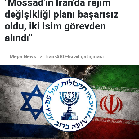
"Mossad'ın İran'da rejim
değişikliği planı başarısız
oldu, iki isim görevden
alındı"
Mepa News
>
İran-ABD-İsrail çatışması