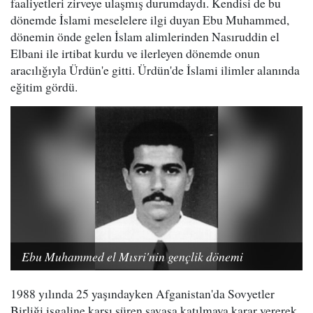
faaliyetleri zirveye ulaşmış durumdaydı. Kendisi de bu
dönemde İslami meselelere ilgi duyan Ebu Muhammed,
dönemin önde gelen İslam alimlerinden Nasıruddin el
Elbani ile irtibat kurdu ve ilerleyen dönemde onun
aracılığıyla Ürdün'e gitti. Ürdün'de İslami ilimler alanında
eğitim gördü.
Ebu Muhammed el Mısri'nin gençlik dönemi
1988 yılında 25 yaşındayken Afganistan'da Sovyetler
Birliği işgaline karşı süren savaşa katılmaya karar vererek