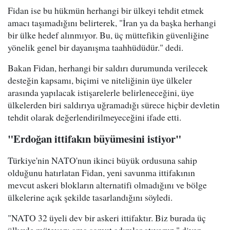
Fidan ise bu hükmün herhangi bir ülkeyi tehdit etmek
amacı taşımadığını belirterek, "İran ya da başka herhangi
bir ülke hedef alınmıyor. Bu, üç müttefikin güvenliğine
yönelik genel bir dayanışma taahhüdüdür." dedi.
Bakan Fidan, herhangi bir saldırı durumunda verilecek
desteğin kapsamı, biçimi ve niteliğinin üye ülkeler
arasında yapılacak istişarelerle belirleneceğini, üye
ülkelerden biri saldırıya uğramadığı sürece hiçbir devletin
tehdit olarak değerlendirilmeyeceğini ifade etti.
"Erdoğan ittifakın büyümesini istiyor"
Türkiye'nin NATO'nun ikinci büyük ordusuna sahip
olduğunu hatırlatan Fidan, yeni savunma ittifakının
mevcut askeri blokların alternatifi olmadığını ve bölge
ülkelerine açık şekilde tasarlandığını söyledi.
"NATO 32 üyeli dev bir askeri ittifaktır. Biz burada üç
ülkeyle mütevazı ama somut adımlar atıyoruz." diyen