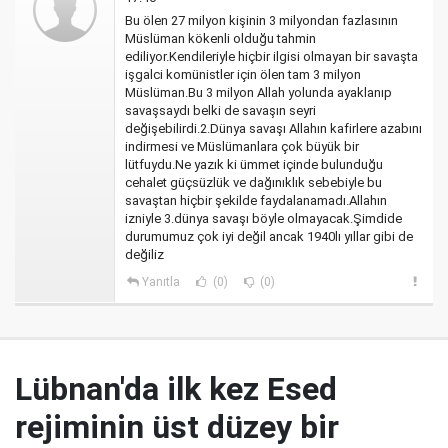
Bu ölen 27 milyon kişinin 3 milyondan fazlasının
Müslüman kökenli olduğu tahmin
ediliyor.Kendileriyle hiçbir ilgisi olmayan bir savaşta
işgalci komünistler için ölen tam 3 milyon
Müslüman.Bu 3 milyon Allah yolunda ayaklanıp
savaşsaydı belki de savaşın seyri
değişebilirdi.2.Dünya savaşı Allahın kafirlere azabını
indirmesi ve Müslümanlara çok büyük bir
lütfuydu.Ne yazık ki ümmet içinde bulunduğu
cehalet güçsüzlük ve dağınıklık sebebiyle bu
savaştan hiçbir şekilde faydalanamadı.Allahın
izniyle 3.dünya savaşı böyle olmayacak.Şimdide
durumumuz çok iyi değil ancak 1940lı yıllar gibi de
değiliz
Yanıtla
(0)
(0)
Lübnan'da ilk kez Esed
rejiminin üst düzey bir