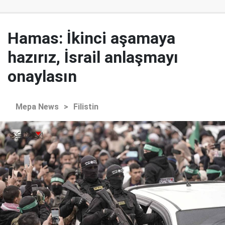
Hamas: İkinci aşamaya
hazırız, İsrail anlaşmayı
onaylasın
Mepa News
>
Filistin