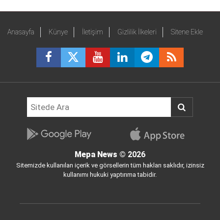
Anasayfa
Künye
İletişim
Gizlilik İlkeleri
Sitene Ekle
Mepa News
© 2026
Sitemizde kullanılan içerik ve görsellerin tüm hakları saklıdır, izinsiz
kullanımı hukuki yaptırıma tabidir.