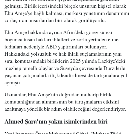
gelmişti. Birlik içerisindeki birçok unsurun kişisel olarak
Ebu Amşe'ye bağlı kalması, merkezi yönetimin denetimini
zorlaştıran unsurlardan biri olarak görülüyordu.
Ebu Amşe hakkında ayrıca Afrin'deki görev süresi
boyunca insan hakları ihlalleri ve zorla yerinden etme
iddiaları nedeniyle ABD yaptırımları bulunuyor.
Hakkındaki yolsuzluk ve hak ihlali suçlamalarının yanı
sıra, komutasındaki birliklerin 2025 yılında Lazkiye'deki
mezhep temelli olaylar ve Süveyda çevresinde Dürzilerle
yaşanan çatışmalarla ilişkilendirilmesi de tartışmalara yol
açmıştı.
Uzmanlar, Ebu Amşe'nin doğrudan muharip birlik
komutanlığından alınmasının bu tartışmaların etkisini
azaltmaya yönelik bir adım olabileceğini değerlendiriyor.
Ahmed Şara'nın yakın isimlerinden biri
Yeni komutan Ömer Muhammed Çiftçi, "Muhtar Türki"