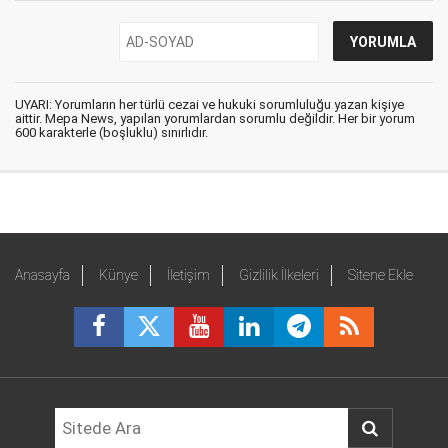
UYARI: Yorumların her türlü cezai ve hukuki sorumluluğu yazan kişiye
aittir. Mepa News, yapılan yorumlardan sorumlu değildir. Her bir yorum
600 karakterle (boşluklu) sınırlıdır.
Anasayfa
Künye
İletişim
Gizlilik İlkeleri
Sitene Ekle