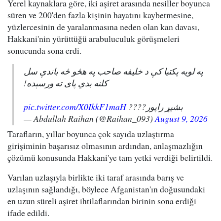
Yerel kaynaklara göre, iki aşiret arasında nesiller boyunca
süren ve 200'den fazla kişinin hayatını kaybetmesine,
yüzlercesinin de yaralanmasına neden olan kan davası,
Hakkani'nin yürüttüğü arabuluculuk görüşmeleri
sonucunda sona erdi.
په لویه پکتیا کې د خلیفه صاحب په هڅو څه باندې سل
کلنه بدي پای ته ورسېده!
pic.twitter.com/X0IkkF1maH
بشپړ راپور????
— Abdullah Raihan (@Raihan_093)
August 9, 2026
Tarafların, yıllar boyunca çok sayıda uzlaştırma
girişiminin başarısız olmasının ardından, anlaşmazlığın
çözümü konusunda Hakkani'ye tam yetki verdiği belirtildi.
Varılan uzlaşıyla birlikte iki taraf arasında barış ve
uzlaşının sağlandığı, böylece Afganistan'ın doğusundaki
en uzun süreli aşiret ihtilaflarından birinin sona erdiği
ifade edildi.