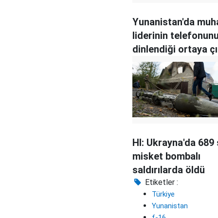
Yunanistan'da muh
liderinin telefonun
dinlendiği ortaya çı
HI: Ukrayna'da 689 s
misket bombalı
saldırılarda öldü
Etiketler :
Türkiye
Yunanistan
f-16