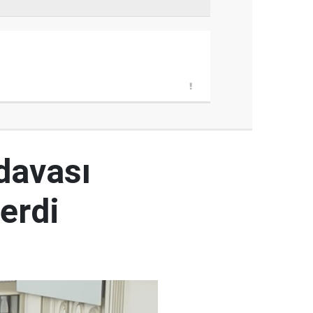
 davası
erdi