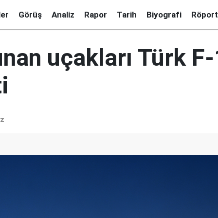
ler
Görüş
Analiz
Rapor
Tarih
Biyografi
Röport
an uçakları Türk F-1
i
iz