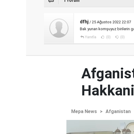
1 Yorum
dfhj
/ 25 Ağustos 2022 22:07
Bak yunan komşuyuz birilerin ga
Yanıtla
(0)
(0)
Afganist
Hakkani'
Mepa News
>
Afganistan