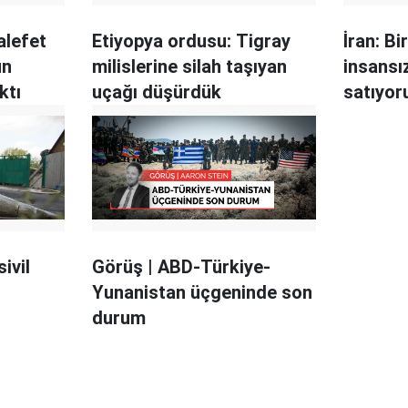
alefet
Etiyopya ordusu: Tigray
İran: B
un
milislerine silah taşıyan
insansı
ktı
uçağı düşürdük
satıyor
ivil
Görüş | ABD-Türkiye-
Yunanistan üçgeninde son
durum