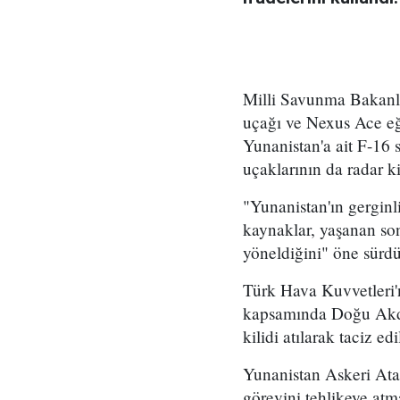
Milli Savunma Bakanl
uçağı ve Nexus Ace eği
Yunanistan'a ait F-16 sa
uçaklarının da radar ki
"Yunanistan'ın gerginl
kaynaklar, yaşanan son 
yöneldiğini" öne sürdü
Türk Hava Kuvvetleri'
kapsamında Doğu Akdeni
kilidi atılarak taciz edi
Yunanistan Askeri Ata
görevini tehlikeye atma