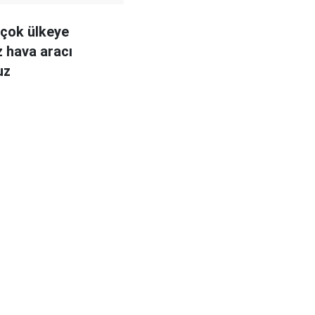
irçok ülkeye
z hava aracı
uz