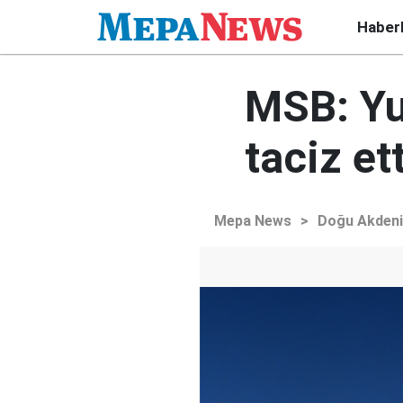
Haber
MSB: Yun
taciz ett
Mepa News
>
Doğu Akden