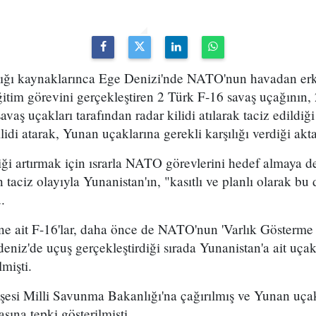
ığı kaynaklarınca Ege Denizi'nde NATO'nun havadan e
tim görevini gerçekleştiren 2 Türk F-16 savaş uçağının, 
vaş uçakları tarafından radar kilidi atılarak taciz edildiği 
lidi atarak, Yunan uçaklarına gerekli karşılığı verdiği akta
iği artırmak için ısrarla NATO görevlerini hedef almaya de
taciz olayıyla Yunanistan'ın, "kasıtlı ve planlı olarak bu 
.
ne ait F-16'lar, daha önce de NATO'nun 'Varlık Gösterme 
z'de uçuş gerçekleştirdiği sırada Yunanistan'a ait uçakl
lmişti.
şesi Milli Savunma Bakanlığı'na çağırılmış ve Yunan uç
sına tepki gösterilmişti.