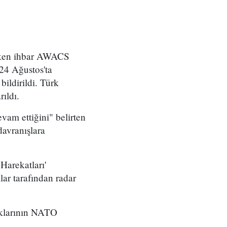
rken ihbar AWACS
24 Ağustos'ta
bildirildi. Türk
rıldı.
vam ettiğini" belirten
davranışlara
Harekatları'
ar tarafından radar
aklarının NATO