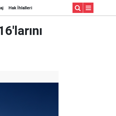
aj
Hak İhlalleri
6'larını