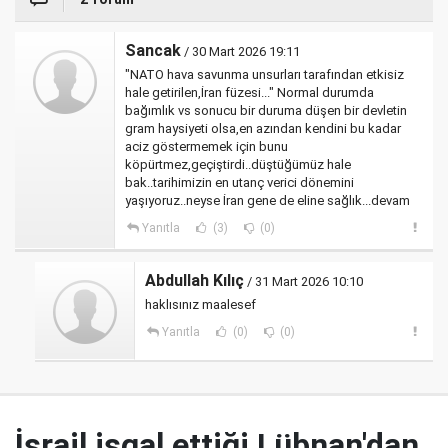
Sancak
/ 30 Mart 2026 19:11
"NATO hava savunma unsurları tarafından etkisiz
hale getirilen,İran füzesi..." Normal durumda
bağımlık vs sonucu bir duruma düşen bir devletin
gram haysiyeti olsa,en azından kendini bu kadar
aciz göstermemek için bunu
köpürtmez,geçiştirdi..düştüğümüz hale
bak..tarihimizin en utanç verici dönemini
yaşıyoruz..neyse İran gene de eline sağlık...devam
Yanıtla
(3)
(0)
Abdullah Kılıç
/ 31 Mart 2026 10:10
haklısınız maalesef
Yanıtla
(0)
(0)
İsrail işgal ettiği Lübnan'dan