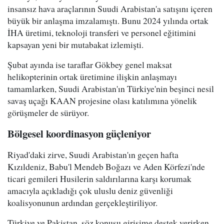
insansız hava araçlarının Suudi Arabistan'a satışını içeren
büyük bir anlaşma imzalamıştı. Bunu 2024 yılında ortak
İHA üretimi, teknoloji transferi ve personel eğitimini
kapsayan yeni bir mutabakat izlemişti.
Şubat ayında ise taraflar Gökbey genel maksat
helikopterinin ortak üretimine ilişkin anlaşmayı
tamamlarken, Suudi Arabistan'ın Türkiye'nin beşinci nesil
savaş uçağı KAAN projesine olası katılımına yönelik
görüşmeler de sürüyor.
Bölgesel koordinasyon güçleniyor
Riyad'daki zirve, Suudi Arabistan'ın geçen hafta
Kızıldeniz, Babu'l Mendeb Boğazı ve Aden Körfezi'nde
ticari gemileri Husilerin saldırılarına karşı korumak
amacıyla açıkladığı çok uluslu deniz güvenliği
koalisyonunun ardından gerçekleştiriliyor.
Türkiye ve Pakistan, söz konusu girişime destek verirken