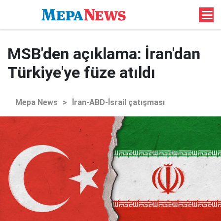
MSB'den açıklama: İran'dan
Türkiye'ye füze atıldı
Mepa News
>
İran-ABD-İsrail çatışması