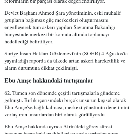
reformların bir parçası olarak değerlendiriliyor.
Devlet Başkanı Ahmed Şara yönetiminin, eski muhalif
grupların bağımsız güç merkezleri oluşturmasını
engelleyerek tüm askeri yapıları Savunma Bakanlığı
bünyesinde merkezi bir komuta altında toplamayı
hedeflediği belirtiliyor.
Suriye İnsan Hakları Gözlemevi'nin (SOHR) 4 Ağustos'ta
yayınladığı raporda da ülkede artan askeri hareketlilik ve
alarm durumuna dikkat çekilmişti.
Ebu Amşe hakkındaki tartışmalar
62. Tümen son dönemde çeşitli tartışmalarla gündeme
gelmişti. Birlik içerisindeki birçok unsurun kişisel olarak
Ebu Amşe'ye bağlı kalması, merkezi yönetimin denetimini
zorlaştıran unsurlardan biri olarak görülüyordu.
Ebu Amşe hakkında ayrıca Afrin'deki görev süresi
boyunca insan hakları ihlalleri ve zorla yerinden etme