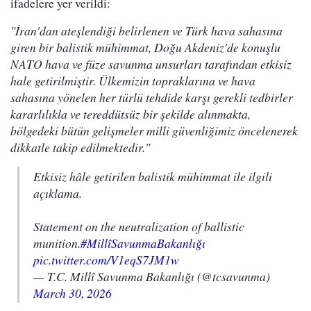
ifadelere yer verildi:
"İran'dan ateşlendiği belirlenen ve Türk hava sahasına
giren bir balistik mühimmat, Doğu Akdeniz'de konuşlu
NATO hava ve füze savunma unsurları tarafından etkisiz
hale getirilmiştir. Ülkemizin topraklarına ve hava
sahasına yönelen her türlü tehdide karşı gerekli tedbirler
kararlılıkla ve tereddütsüz bir şekilde alınmakta,
bölgedeki bütün gelişmeler milli güvenliğimiz öncelenerek
dikkatle takip edilmektedir."
Etkisiz hâle getirilen balistik mühimmat ile ilgili
açıklama.
Statement on the neutralization of ballistic
munition.
#MillîSavunmaBakanlığı
pic.twitter.com/V1eqS7JM1w
— T.C. Millî Savunma Bakanlığı (@tcsavunma)
March 30, 2026