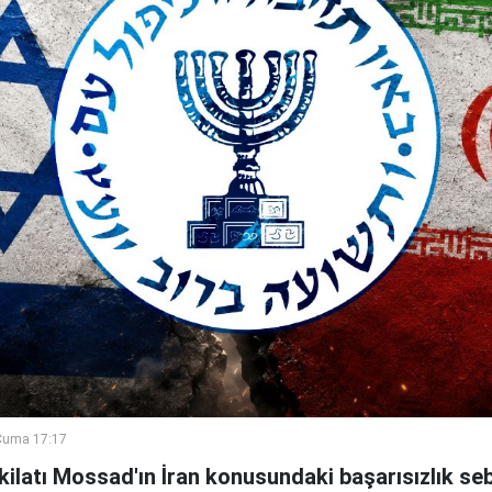
Cuma 17:17
şkilatı Mossad'ın İran konusundaki başarısızlık se