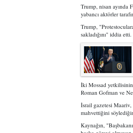
Trump, nisan ayında Fo
yabancı aktörler taraf
Trump, "Protestoculara
sakladığını" iddia etti.
İki Mossad yetkilisini
Roman Gofman ve Netan
İsrail gazetesi Maariv,
mahvettiğini söylediğin
Kaynağın, "Başbakanın 
başka görevi olmayan 