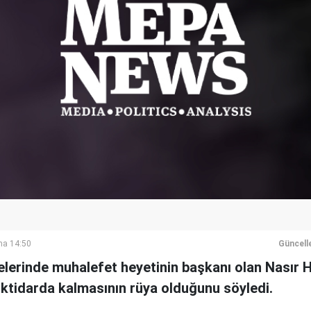
ma 14:50
Güncell
erinde muhalefet heyetinin başkanı olan Nasır Har
iktidarda kalmasının rüya olduğunu söyledi.