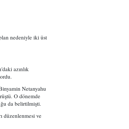
 plan nedeniyle iki üst
'daki azınlık
yordu.
ı Binyamin Netanyahu
örüştü. O dönemde
u da belirtilmişti.
arı düzenlenmesi ve