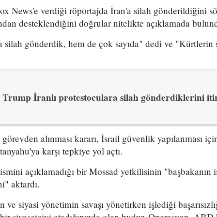
x News'e verdiği röportajda İran'a silah gönderildiğini sö
ından desteklendiğini doğrular nitelikte açıklamada bulun
 silah gönderdik, hem de çok sayıda" dedi ve "Kürtlerin s
Trump İranlı protestoculara silah gönderdiklerini itir
n görevden alınması kararı, İsrail güvenlik yapılanması i
yahu'ya karşı tepkiye yol açtı.
 ismini açıklamadığı bir Mossad yetkilisinin "başbakanın is
i" aktardı.
ve siyasi yönetimin savaşı yönetirken işlediği başarısızl
bir siyasetçiyi atadığınızda olan budur. Operasyon, ABD 