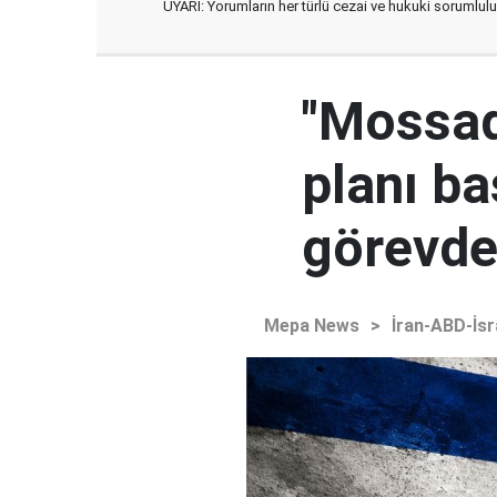
UYARI: Yorumların her türlü cezai ve hukuki sorumlulu
"Mossad'
planı ba
görevden
Mepa News
>
İran-ABD-İsr