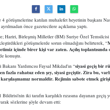
4 görüşmelerine katılan muhalefet heyetinin başkanı Nası
 ayrılmadan önce gazetecilere açıklama yaptı.
; Hariri, Birleşmiş Milletler (BM) Suriye Özel Temsilcisi
M
kleştirdikleri görüşmelerde sorun olmadığını belirterek, “
timiz içinde birer kişi var zaten. Açılış toplantısında
nde konuştu.
siyasi geçiş bir r
ri Bakanı Yardımcısı Faysal Mikdad'ın “
en fazla rahatsız eden şey, siyasi geçiştir. Zira bu, varl
le karşılaşmamız normaldir. Rejimin sabote etmek giri
 Bildirisi'nin iki tarafın karşılıklı rızasına dayanan geçiş
rak sözlerine şöyle devam etti: