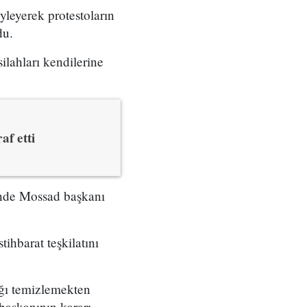
yleyerek protestoların
du.
ilahları kendilerine
af etti
çinde Mossad başkanı
tihbarat teşkilatını
ığı temizlemekten
başkanının kararı