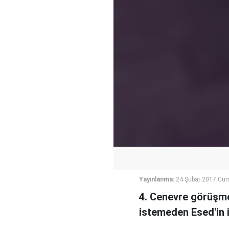
Yayınlanma:
24 Şubat 2017 Cu
4. Cenevre görüşmel
istemeden Esed'in 