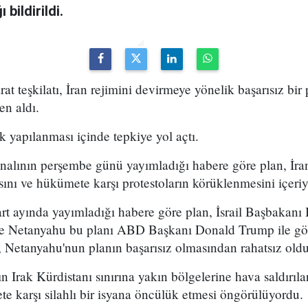
bildirildi.
arat teşkilatı, İran rejimini devirmeye yönelik başarısız bir
en aldı.
k yapılanması içinde tepkiye yol açtı.
analının perşembe günü yayımladığı habere göre plan, İran
sını ve hükümete karşı protestoların körüklenmesini içeri
t ayında yayımladığı habere göre plan, İsrail Başbakan
 ve Netanyahu bu planı ABD Başkanı Donald Trump ile g
 Netanyahu'nun planın başarısız olmasından rahatsız olduğ
n Irak Kürdistanı sınırına yakın bölgelerine hava saldırıl
e karşı silahlı bir isyana öncülük etmesi öngörülüyordu.