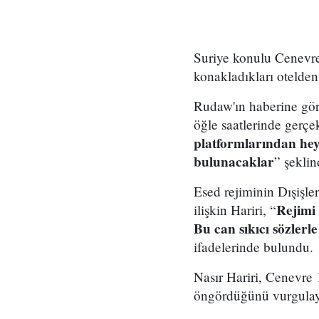
Suriye konulu Cenevre 
konakladıkları otelden
Rudaw'ın haberine göre
öğle saatlerinde gerçe
platformlarından heye
bulunacaklar
” şekli
Esed rejiminin Dışişle
Rejimi 
ilişkin Hariri, “
Bu can sıkıcı sözler
ifadelerinde bulundu.
Nasır Hariri, Cenevre 1
öngördüğünü vurgulaya