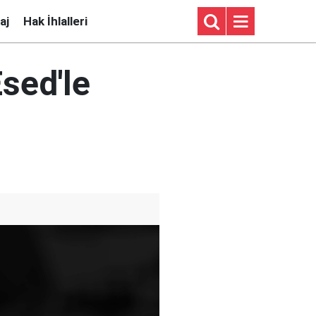
aj
Hak İhlalleri
sed'le