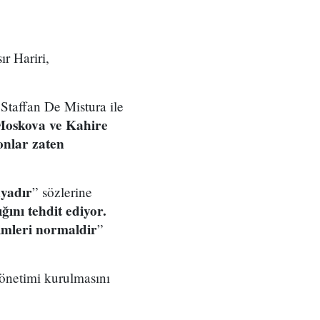
r Hariri,
 Staffan De Mistura ile
oskova ve Kahire
 onlar zaten
üyadır
” sözlerine
ığını tehdit ediyor.
şimleri normaldir
”
 yönetimi kurulmasını