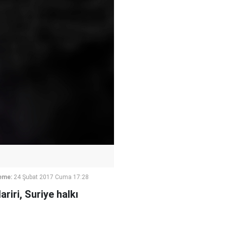
eme:
24 Şubat 2017 Cuma 17:28
iri, Suriye halkı