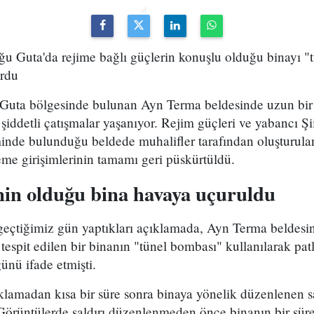
ğu Guta'da rejime bağlı güçlerin konuşlu olduğu binayı "
urdu
uta bölgesinde bulunan Ayn Terma beldesinde uzun bir s
 şiddetli çatışmalar yaşanıyor. Rejim güçleri ve yabancı Şi
minde bulunduğu beldede muhalifler tarafından oluşturula
leme girişimlerinin tamamı geri püskürtüldü.
nin olduğu bina havaya uçuruldu
geçtiğimiz gün yaptıkları açıklamada, Ayn Terma beldesin
 tespit edilen bir binanın "tünel bombası" kullanılarak pat
ünü ifade etmişti.
klamadan kısa bir süre sonra binaya yönelik düzenlenen sa
Görüntülerde saldırı düzenlenmeden önce binanın bir süre