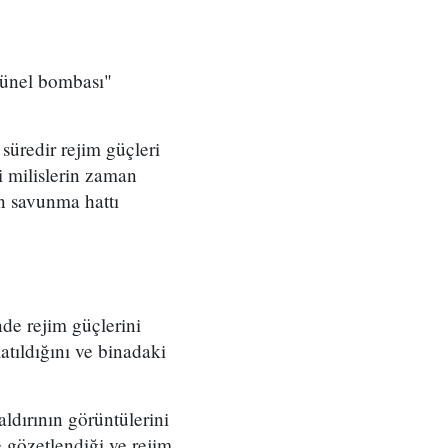
tünel bombası"
üredir rejim güçleri
i milislerin zaman
n savunma hattı
de rejim güçlerini
latıldığını ve binadaki
ldırının görüntülerini
 gözetlendiği ve rejim