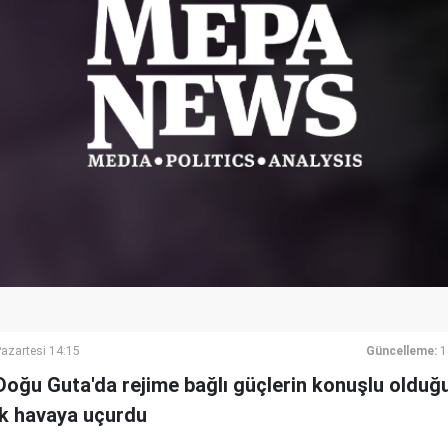
azartesi 14:15
Güncelleme:
1
 Doğu Guta'da rejime bağlı güçlerin konuşlu olduğu
ak havaya uçurdu