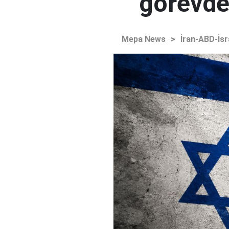
görevden
Mepa News
>
İran-ABD-İsr