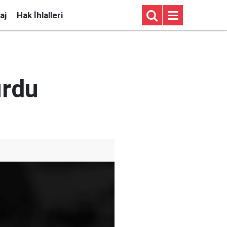
aj
Hak İhlalleri
urdu