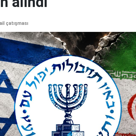
 alındı"
ail çatışması