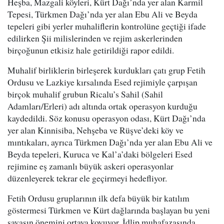
Heşba, Mazgali köyleri, Kürt Dağı’nda yer alan Karmil
Tepesi, Türkmen Dağı’nda yer alan Ebu Ali ve Beyda
tepeleri gibi yerler muhaliflerin kontrolüne geçtiği ifade
edilirken Şii milislerinden ve rejim askerlerinden
birçoğunun etkisiz hale getirildiği rapor edildi.
Muhalif birliklerin birleşerek kurdukları çatı grup Fetih
Ordusu ve Lazkiye kırsalında Esed rejimiyle çarpışan
birçok muhalif grubun Ricalu’s Sahil (Sahil
Adamları/Erleri) adı altında ortak operasyon kurduğu
kaydedildi. Söz konusu operasyon odası, Kürt Dağı’nda
yer alan Kinnisiba, Nehşeba ve Rüşve’deki köy ve
mıntıkaları, ayrıca Türkmen Dağı’nda yer alan Ebu Ali ve
Beyda tepeleri, Kuruca ve Kal’a’daki bölgeleri Esed
rejimine eş zamanlı büyük askeri operasyonlar
düzenleyerek tekrar ele geçirmeyi hedefliyor.
Fetih Ordusu gruplarının ilk defa büyük bir katılım
göstermesi Türkmen ve Kürt dağlarında başlayan bu yeni
savaşın önemini ortaya koyuyor. İdlip muhafazasında