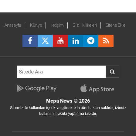
Anasayfa
Künye
İletişim
Gizlilik İlkeleri
Sitene Ekle
Mepa News
© 2026
Sitemizde kullanılan içerik ve görsellerin tüm hakları saklıdır, izinsiz
kullanımı hukuki yaptırıma tabidir.