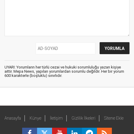
UYARI: Yorumların her türlü cezai ve hukuki sorumluluğu yazan kişiye
aittir. Mepa News, yapılan yorumlardan sorumlu değildir. Her bir yorum
600 karakterle (boşluklu) sınırlıdır.
Anasayfa
Künye
İletişim
Gizlilik İlkeleri
Sitene Ekle