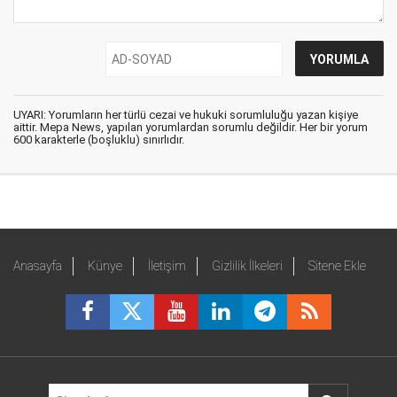
UYARI: Yorumların her türlü cezai ve hukuki sorumluluğu yazan kişiye
aittir. Mepa News, yapılan yorumlardan sorumlu değildir. Her bir yorum
600 karakterle (boşluklu) sınırlıdır.
Anasayfa
Künye
İletişim
Gizlilik İlkeleri
Sitene Ekle