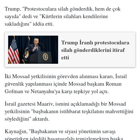
Trump, "Protestoculara silah gönderdik, hem de çok
sayıda" dedi ve "Kürtlerin silahları kendilerine
sakladığını" iddia etti.
Trump İranlı protestoculara
silah gönderdiklerini itiraf
etti
İki Mossad yetkilisinin görevden alınması kararı, İsrail
güvenlik yapılanması içinde Mossad başkanı Roman
Gofman ve Netanyahu'ya karşı tepkiye yol açtı.
İsrail gazetesi Maariv, ismini açıklamadığı bir Mossad
yetkilisinin "başbakanın istihbarat teşkilatını mahvettiğini
söylediğini" aktardı.
Kaynağın, "Başbakanın ve siyasi yönetimin savaşı
yönetirken işlediği başarısızlığı temizlemekten başka