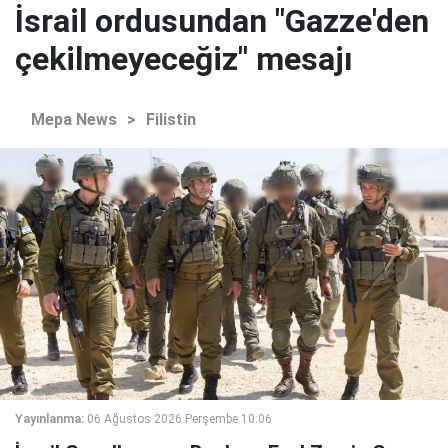
İsrail ordusundan "Gazze'den
çekilmeyeceğiz" mesajı
Mepa News
>
Filistin
Yayınlanma:
06 Ağustos 2026 Perşembe 10:06