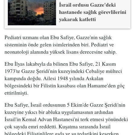
İsrail ordusu Gazze'deki
hastanede sağlık görevlilerini
yakarak katletti
Pediatri uzmanı olan Ebu Safiye, Gazze'nin sağlık
sisteminin önde gelen isimlerinden biri. Pediatri ve
neonatoloji alanında yüksek lisans derecesine sahip.
Ebu İlyas lakabıyla da bilinen Ebu Safiye, 21 Kasım
1973'te Gazze Şeridi'nin kuzeyindeki Cebaliye mülteci
kampında doğdu. Ailesi 1948 yılında Askalan
bölgesindeki bir Filistin kasabası olan Hamame'den göç
ettirilmişti.
Ebu Safiye, İsrail ordusunun 5 Ekim'de Gazze Şeridi'nin
kuzeyine yıkıcı bir abluka uygulamasının ardından
İsrail'in Kemal Advan Hastanesi'ni terk etmesi yönündeki
çok sayıda emri reddetti. Kuşatma sırasında İsrail
bölgedeki Filistinlilere gıda ve su tedarikini keserken,