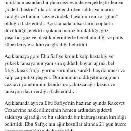
tutuklanmasından bu yana cezaevinde gerçekleştirilen en
şiddetli baskın" olarak nitelendirilen saldırıya maruz
kaldığı ve bunun "cezaevindeki hayatının en zor günü"
olduğu ifade edildi. Açıklamada tutsakların coplarla
dövüldüğü, elektrik şokuna maruz bırakıldığı, göz
yaşartıcı gaz ve plastik mermilerle hedef alındığı ve polis
köpekleriyle saldırıya uğradığı belirtildi.
Açıklamaya göre Ebu Safiye kronik kalp hastalığı ve
yüksek tansiyonun yanı sıra şiddetli boyun ağrısı, bel
fıtığı, kasık fıtığı, görme sorunları, sürekli baş dönmesi ve
kalp çarpıntısı yaşıyor. Durumunun ciddiyetine rağmen
cezaevi yönetiminin kendisine yalnızca ağrı kesici ve
tansiyon ilacı verdiği ifade edildi.
Açıklamada ayrıca Ebu Safiye'nin haziran ayında Rakevet
Cezaevine nakledilmesinin hemen ardından şiddetli
saldırıya uğradığı ve bu saldırıda bir kaburgasının kırıldığı
belirtildi. Ebu Safiye'nin ağır koşullar altında 21 gün hücre
hapsinde tutulduğu da kaydedildi.