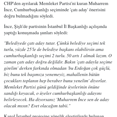
CHP'den ayrılarak Memleket Partisi'ni kuran Muharrem
İnce, Cumhurbaşkanlığı seçiminde 'çatı aday' önerisini
doğru bulmadığını söyledi.
İnce, Şişli'de partisinin İstanbul İl Başkanlığı açılışında
yaptığı konuşmada şunları söyledi:
"Belediyede çatı aday tutar. Çünkü belediye seçimi tek
turlu, yüzde 25'le de belediye başkanı olabilirsin ama
cumhurbaşkanlığı seçimi 2 turlu. 50 artı 1 almak lazım. O
zaman çatı aday doğru değildir. Bakın 'çatı adayla seçime
girelim' derken farkında olmadan 'bu Erdoğan çok güçlü,
biz bunu tek başımıza yenemeyiz, mahallenin bütün
çocukları toplanın hep beraber bunu yenelim' diyorlar.
Memleket Partisi günü geldiğinde üyelerinin önüne
sandığı koyacak, o üyeler cumhurbaşkanlığı adayını
belirleyecek. Ha diyorsanız 'Muharrem İnce sen de aday
olacak mısın? Evet olacağım tabii."
Kanal İstanbul projesine yönelik eleştirilerde bulunan