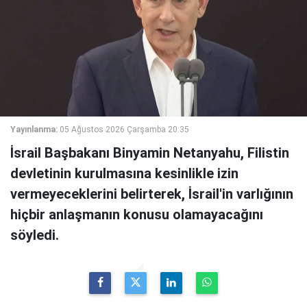
Yayınlanma:
05 Ağustos 2026 Çarşamba 20:35
İsrail Başbakanı Binyamin Netanyahu, Filistin
devletinin kurulmasına kesinlikle izin
vermeyeceklerini belirterek, İsrail'in varlığının
hiçbir anlaşmanın konusu olamayacağını
söyledi.