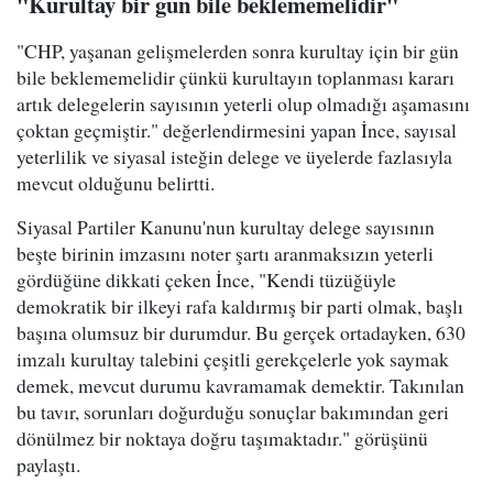
"Kurultay bir gün bile beklememelidir"
"CHP, yaşanan gelişmelerden sonra kurultay için bir gün
bile beklememelidir çünkü kurultayın toplanması kararı
artık delegelerin sayısının yeterli olup olmadığı aşamasını
çoktan geçmiştir." değerlendirmesini yapan İnce, sayısal
yeterlilik ve siyasal isteğin delege ve üyelerde fazlasıyla
mevcut olduğunu belirtti.
Siyasal Partiler Kanunu'nun kurultay delege sayısının
beşte birinin imzasını noter şartı aranmaksızın yeterli
gördüğüne dikkati çeken İnce, "Kendi tüzüğüyle
demokratik bir ilkeyi rafa kaldırmış bir parti olmak, başlı
başına olumsuz bir durumdur. Bu gerçek ortadayken, 630
imzalı kurultay talebini çeşitli gerekçelerle yok saymak
demek, mevcut durumu kavramamak demektir. Takınılan
bu tavır, sorunları doğurduğu sonuçlar bakımından geri
dönülmez bir noktaya doğru taşımaktadır." görüşünü
paylaştı.