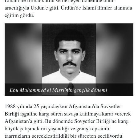
Elbani ile irtibat kurdu ve ilerleyen dönemde onun
aracılığıyla Ürdün'e gitti. Ürdün'de İslami ilimler alanında
eğitim gördü.
Ebu Muhammed el Mısri'nin gençlik dönemi
1988 yılında 25 yaşındayken Afganistan'da Sovyetler
Birliği işgaline karşı süren savaşa katılmaya karar vererek
Afganistan'a gitti. Bu dönemde Sovyetler Birliği'ne karşı
büyük çatışmaların yaşandığı ve geniş kapsamlı
taarruzların gerçekleştirildiği bir süreçten geçiliyordu.