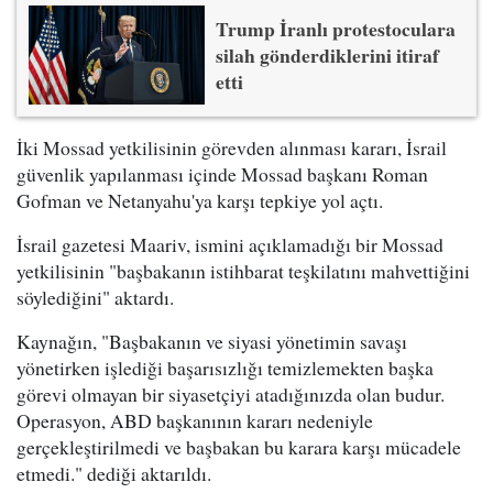
Trump İranlı protestoculara
silah gönderdiklerini itiraf
etti
İki Mossad yetkilisinin görevden alınması kararı, İsrail
güvenlik yapılanması içinde Mossad başkanı Roman
Gofman ve Netanyahu'ya karşı tepkiye yol açtı.
İsrail gazetesi Maariv, ismini açıklamadığı bir Mossad
yetkilisinin "başbakanın istihbarat teşkilatını mahvettiğini
söylediğini" aktardı.
Kaynağın, "Başbakanın ve siyasi yönetimin savaşı
yönetirken işlediği başarısızlığı temizlemekten başka
görevi olmayan bir siyasetçiyi atadığınızda olan budur.
Operasyon, ABD başkanının kararı nedeniyle
gerçekleştirilmedi ve başbakan bu karara karşı mücadele
etmedi." dediği aktarıldı.