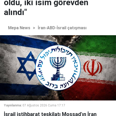
oldu, iki isim görevden
alındı"
Mepa News
>
İran-ABD-İsrail çatışması
Yayınlanma:
07 Ağustos 2026 Cuma 17:17
İsrail istihbarat teşkilatı Mossad'ın İran