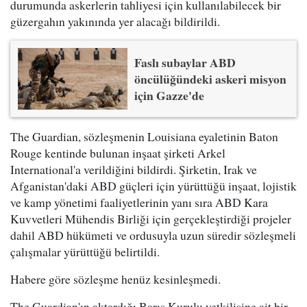
durumunda askerlerin tahliyesi için kullanılabilecek bir
güzergahın yakınında yer alacağı bildirildi.
Faslı subaylar ABD
öncülüğündeki askeri misyon
için Gazze'de
The Guardian, sözleşmenin Louisiana eyaletinin Baton
Rouge kentinde bulunan inşaat şirketi Arkel
International'a verildiğini bildirdi. Şirketin, Irak ve
Afganistan'daki ABD güçleri için yürüttüğü inşaat, lojistik
ve kamp yönetimi faaliyetlerinin yanı sıra ABD Kara
Kuvvetleri Mühendis Birliği için gerçekleştirdiği projeler
dahil ABD hükümeti ve ordusuyla uzun süredir sözleşmeli
çalışmalar yürüttüğü belirtildi.
Habere göre sözleşme henüz kesinleşmedi.
The Guardian'ın aktardığı Barış Kurulu yetkilisine ait bir