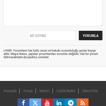
UYARI: Yorumların her türlü cezai ve hukuki sorumluluğu yazan kişiye
aittir. Mepa News, yapılan yorumlardan sorumlu değildir. Her bir yorum
600 karakterle (boşluklu) sınırlıdır.
Anasayfa
Künye
İletişim
Gizlilik İlkeleri
Sitene Ekle