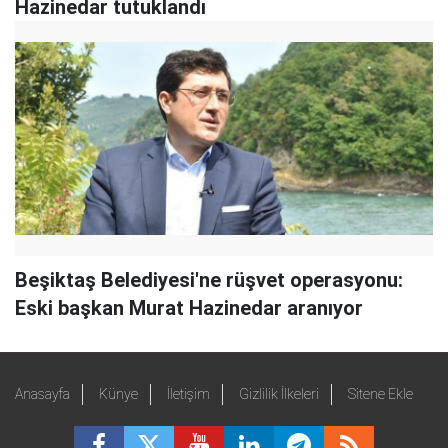
Hazinedar tutuklandı
Beşiktaş Belediyesi'ne rüşvet operasyonu:
Eski başkan Murat Hazinedar aranıyor
Anasayfa
Künye
İletişim
Gizlilik İlkeleri
Sitene Ekle