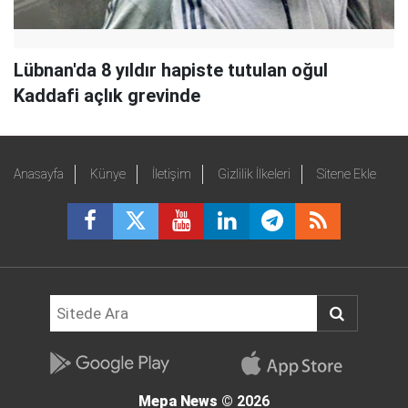
Lübnan'da 8 yıldır hapiste tutulan oğul
Kaddafi açlık grevinde
Anasayfa
Künye
İletişim
Gizlilik İlkeleri
Sitene Ekle
Mepa News
© 2026