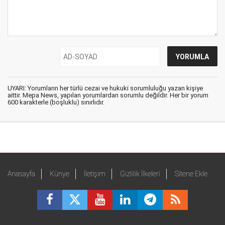
UYARI: Yorumların her türlü cezai ve hukuki sorumluluğu yazan kişiye
aittir. Mepa News, yapılan yorumlardan sorumlu değildir. Her bir yorum
600 karakterle (boşluklu) sınırlıdır.
Anasayfa
Künye
İletişim
Gizlilik İlkeleri
Sitene Ekle