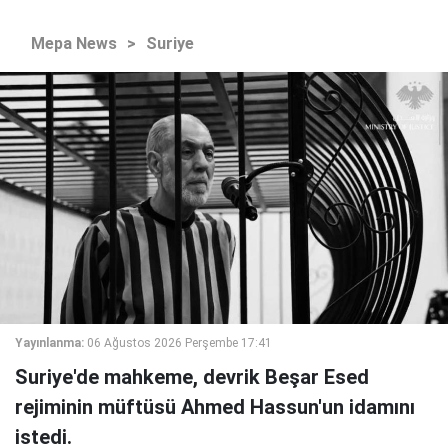
Mepa News
>
Suriye
Yayınlanma:
06 Ağustos 2026 Perşembe 17:41
Suriye'de mahkeme, devrik Beşar Esed
rejiminin müftüsü Ahmed Hassun'un idamını
istedi.