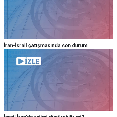
İran-İsrail çatışmasında son durum
İsrail İran’da rejimi düşürebilir mi?