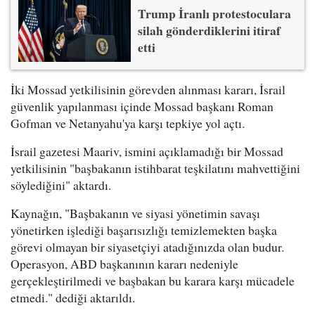
Trump İranlı protestoculara
silah gönderdiklerini itiraf
etti
İki Mossad yetkilisinin görevden alınması kararı, İsrail
güvenlik yapılanması içinde Mossad başkanı Roman
Gofman ve Netanyahu'ya karşı tepkiye yol açtı.
İsrail gazetesi Maariv, ismini açıklamadığı bir Mossad
yetkilisinin "başbakanın istihbarat teşkilatını mahvettiğini
söylediğini" aktardı.
Kaynağın, "Başbakanın ve siyasi yönetimin savaşı
yönetirken işlediği başarısızlığı temizlemekten başka
görevi olmayan bir siyasetçiyi atadığınızda olan budur.
Operasyon, ABD başkanının kararı nedeniyle
gerçekleştirilmedi ve başbakan bu karara karşı mücadele
etmedi." dediği aktarıldı.