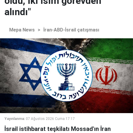
oldu, iki isim görevden
alındı"
Mepa News
>
İran-ABD-İsrail çatışması
Yayınlanma:
07 Ağustos 2026 Cuma 17:17
İsrail istihbarat teşkilatı Mossad'ın İran