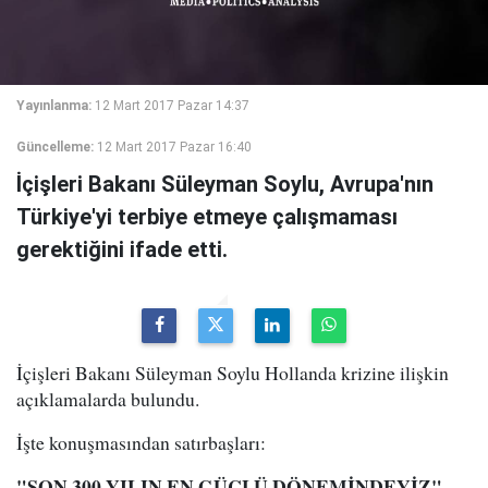
Yayınlanma:
12 Mart 2017 Pazar 14:37
Güncelleme:
12 Mart 2017 Pazar 16:40
İçişleri Bakanı Süleyman Soylu, Avrupa'nın
Türkiye'yi terbiye etmeye çalışmaması
gerektiğini ifade etti.
İçişleri Bakanı Süleyman Soylu Hollanda krizine ilişkin
açıklamalarda bulundu.
İşte konuşmasından satırbaşları:
"SON 300 YILIN EN GÜÇLÜ DÖNEMİNDEYİZ"