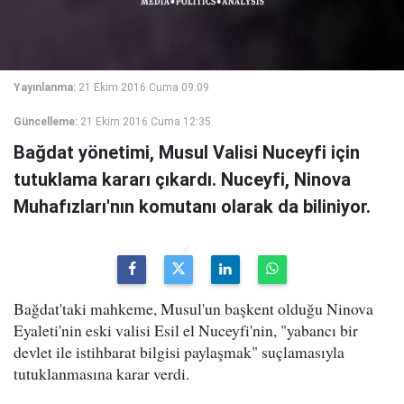
Yayınlanma:
21 Ekim 2016 Cuma 09:09
Güncelleme:
21 Ekim 2016 Cuma 12:35
Bağdat yönetimi, Musul Valisi Nuceyfi için
tutuklama kararı çıkardı. Nuceyfi, Ninova
Muhafızları'nın komutanı olarak da biliniyor.
Bağdat'taki mahkeme, Musul'un başkent olduğu Ninova
Eyaleti'nin eski valisi Esil el Nuceyfi'nin, "yabancı bir
devlet ile istihbarat bilgisi paylaşmak" suçlamasıyla
tutuklanmasına karar verdi.