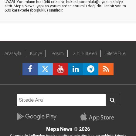
UYARI: Yorumların her türlü cezai ve hukuki sorumluluğu yazan kişiye
aittir. Mepa News, yapılan yorumlardan sorumlu değildir. Her bir yorum
600 karakterle (boşluklu) sınırlıdır.
Anasayfa
Künye
İletişim
Gizlilik İlkeleri
Sitene Ekle
Mepa News
© 2026
Sitemizde kullanılan içerik ve görsellerin tüm hakları saklıdır, izinsiz