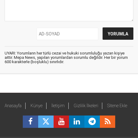
UYARI: Yorumların her türlü cezai ve hukuki sorumluluğu yazan kişiye
aittir. Mepa News, yapılan yorumlardan sorumlu değildir. Her bir yorum
600 karakterle (boşluklu) sınırlıdır.
Anasayfa
Künye
İletişim
Gizlilik İlkeleri
Sitene Ekle