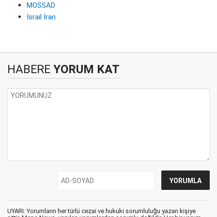
MOSSAD
İsrail İran
HABERE
YORUM KAT
UYARI: Yorumların her türlü cezai ve hukuki sorumluluğu yazan kişiye