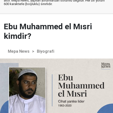
aittir. Mepa News, yapılan yorumlardan sorumlu değildir. Her bir yorum
600 karakterle (boşluklu) sınırlıdır.
Ebu Muhammed el Mısri
kimdir?
Mepa News
>
Biyografi