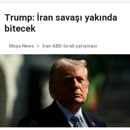
Trump: İran savaşı yakında
bitecek
Mepa News
>
İran-ABD-İsrail çatışması