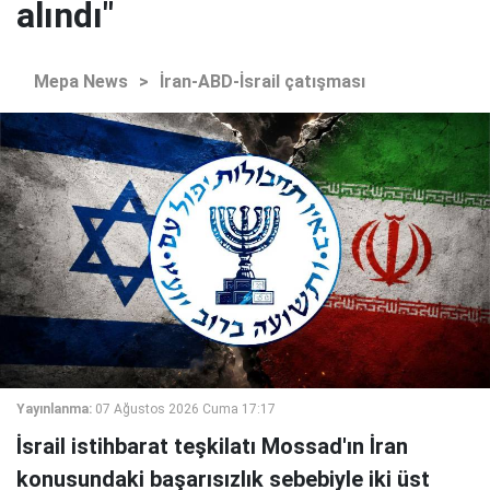
alındı"
Mepa News
>
İran-ABD-İsrail çatışması
Yayınlanma:
07 Ağustos 2026 Cuma 17:17
İsrail istihbarat teşkilatı Mossad'ın İran
konusundaki başarısızlık sebebiyle iki üst