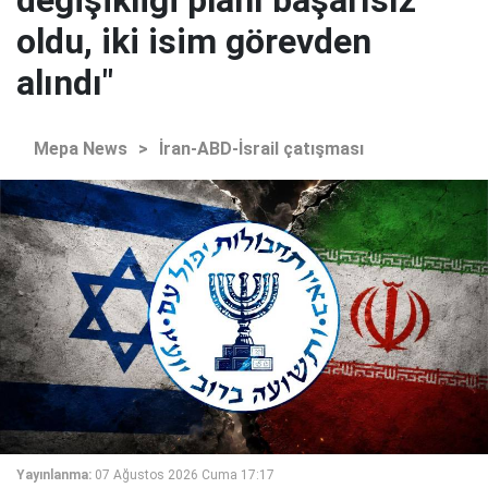
değişikliği planı başarısız
oldu, iki isim görevden
alındı"
Mepa News
>
İran-ABD-İsrail çatışması
Yayınlanma:
07 Ağustos 2026 Cuma 17:17