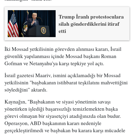
Trump İranlı protestoculara
silah gönderdiklerini itiraf
etti
İki Mossad yetkilisinin görevden alınması kararı, İsrail
güvenlik yapılanması içinde Mossad başkanı Roman
Gofman ve Netanyahu'ya karşı tepkiye yol açtı.
İsrail gazetesi Maariv, ismini açıklamadığı bir Mossad
yetkilisinin "başbakanın istihbarat teşkilatını mahvettiğini
söylediğini" aktardı.
Kaynağın, "Başbakanın ve siyasi yönetimin savaşı
yönetirken işlediği başarısızlığı temizlemekten başka
görevi olmayan bir siyasetçiyi atadığınızda olan budur.
Operasyon, ABD başkanının kararı nedeniyle
gerçekleştirilmedi ve başbakan bu karara karşı mücadele