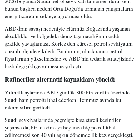
2026 boyunca Suudi petrol sevkiyatı tamamen dururken,
bunun başlıca nedeni Orta Doğu'da tırmanan çatışmaların
enerji ticaretini sekteye uğratması oldu.
ABD-İran savaşı nedeniyle Hürmüz Boğazı'nda yaşanan
aksaklıklar ve bölgedeki deniz taşımacılığının ciddi
şekilde yavaşlaması, Körfez'den küresel petrol sevkiyatını
önemli ölçüde etkiledi. Bu durum, uluslararası petrol
fiyatlarının yükselmesine ve ABD'nin tedarik stratejisinde
hızlı değişikliğe gitmesine yol açtı.
Rafineriler alternatif kaynaklara yöneldi
Yılın ilk aylarında ABD günlük 800 bin varilin üzerinde
Suudi ham petrolü ithal ederken, Temmuz ayında bu
rakam sıfıra geriledi.
Suudi sevkiyatlarında geçmişte kısa süreli kesintiler
yaşansa da, bir takvim ayı boyunca hiç petrol ithal
edilmemesi son 40 yılı aşkın dönemde ilk kez gerçekleşti.