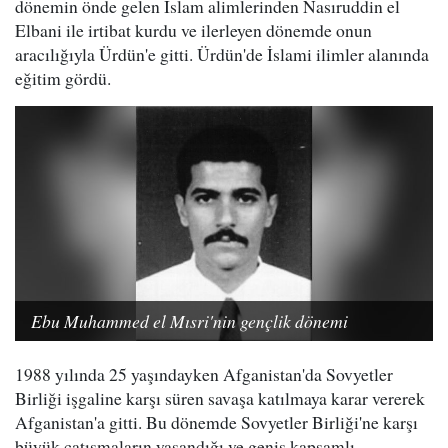
dönemin önde gelen İslam alimlerinden Nasıruddin el
Elbani ile irtibat kurdu ve ilerleyen dönemde onun
aracılığıyla Ürdün'e gitti. Ürdün'de İslami ilimler alanında
eğitim gördü.
Ebu Muhammed el Mısri'nin gençlik dönemi
1988 yılında 25 yaşındayken Afganistan'da Sovyetler
Birliği işgaline karşı süren savaşa katılmaya karar vererek
Afganistan'a gitti. Bu dönemde Sovyetler Birliği'ne karşı
büyük çatışmaların yaşandığı ve geniş kapsamlı