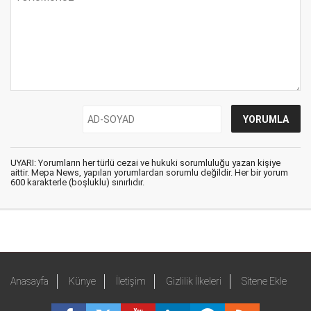
UYARI: Yorumların her türlü cezai ve hukuki sorumluluğu yazan kişiye
aittir. Mepa News, yapılan yorumlardan sorumlu değildir. Her bir yorum
600 karakterle (boşluklu) sınırlıdır.
Anasayfa
Künye
İletişim
Gizlilik İlkeleri
Sitene Ekle