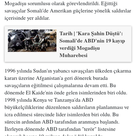
Mogadişu sorumlusu olarak görevlendirildi. Eğittiği
savaşçılar Somali'de Amerikan güçlerine yönelik saldırılar
içerisinde yer aldılar.
Tarih | 'Kara Şahin Düştü':
Somali'de ABD'nin 19 kayıp
verdiği Mogadişu
Muharebesi
1996 yılında Sudan'ın yabancı savaşçıları ülkeden çıkarma
kararı üzerine Afganistan'a geri dönerek burada
savaşçıların eğitilmesi çalışmalarına devam etti. Bu
dönemde El Kaide'nin önde gelen isimlerinden biri oldu.
1998 yılında Kenya ve Tanzanya'da ABD
büyükelçiliklerine düzenlenen saldırıların planlanması ve
icra edilmesi sürecinde lider isimlerden biri oldu. Bu
sürecin ardından ABD tarafından aranmaya başlandı.
İlerleyen dönemde ABD tarafından "terör" listesine
alınarak başına 10 milyon dolar ödül konuldu.