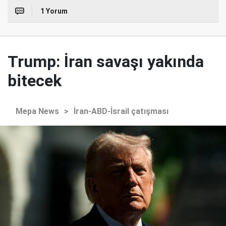
1 Yorum
Trump: İran savaşı yakında
bitecek
Mepa News
>
İran-ABD-İsrail çatışması