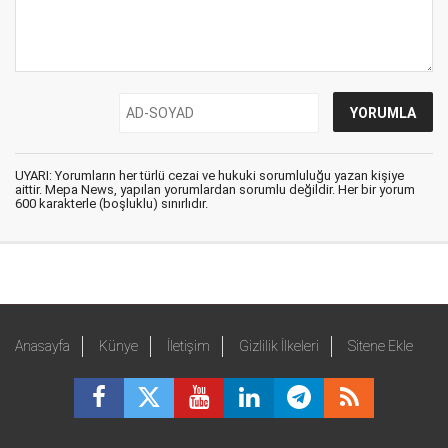
UYARI: Yorumların her türlü cezai ve hukuki sorumluluğu yazan kişiye
aittir. Mepa News, yapılan yorumlardan sorumlu değildir. Her bir yorum
600 karakterle (boşluklu) sınırlıdır.
Anasayfa
Künye
İletişim
Gizlilik İlkeleri
Sitene Ekle