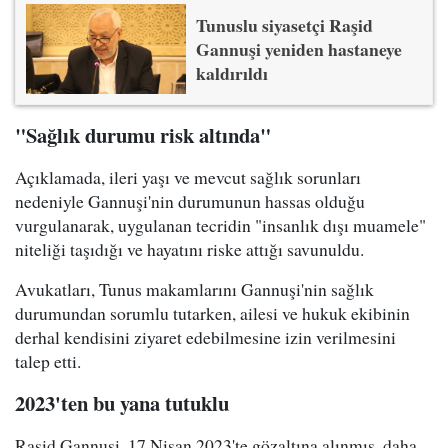
Tunuslu siyasetçi Raşid
Gannuşi yeniden hastaneye
kaldırıldı
"Sağlık durumu risk altında"
Açıklamada, ileri yaşı ve mevcut sağlık sorunları
nedeniyle Gannuşi'nin durumunun hassas olduğu
vurgulanarak, uygulanan tecridin "insanlık dışı muamele"
niteliği taşıdığı ve hayatını riske attığı savunuldu.
Avukatları, Tunus makamlarını Gannuşi'nin sağlık
durumundan sorumlu tutarken, ailesi ve hukuk ekibinin
derhal kendisini ziyaret edebilmesine izin verilmesini
talep etti.
2023'ten bu yana tutuklu
Raşid Gannuşi, 17 Nisan 2023'te gözaltına alınmış, daha