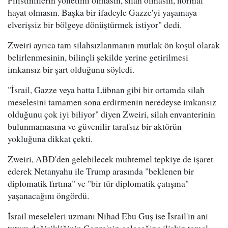
hayat olmasın. Başka bir ifadeyle Gazze'yi yaşamaya
elverişsiz bir bölgeye dönüştürmek istiyor" dedi.
Zweiri ayrıca tam silahsızlanmanın mutlak ön koşul olarak
belirlenmesinin, bilinçli şekilde yerine getirilmesi
imkansız bir şart olduğunu söyledi.
"İsrail, Gazze veya hatta Lübnan gibi bir ortamda silah
meselesini tamamen sona erdirmenin neredeyse imkansız
olduğunu çok iyi biliyor" diyen Zweiri, silah envanterinin
bulunmamasına ve güvenilir tarafsız bir aktörün
yokluğuna dikkat çekti.
Zweiri, ABD'den gelebilecek muhtemel tepkiye de işaret
ederek Netanyahu ile Trump arasında "beklenen bir
diplomatik fırtına" ve "bir tür diplomatik çatışma"
yaşanacağını öngördü.
İsrail meseleleri uzmanı Nihad Ebu Guş ise İsrail'in ani
tutum değişikliğinin Gazze'nin geleceğine ilişkin temel