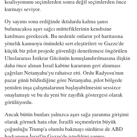
koalisyonunu seçimlerden sonra değil seçimlerden önce
kurmayı seviyor.
Oy sayımı sona erdiğinde iktidarda kalma şansı
bulunacaksa aşırı sağcı müttefiklerinin kendisine
katılması gerekecek. Bu nedenle onların yol haritasına
yönelik kamuoyu önündeki sert eleştirileri ve Gazze'de
küçük bir pilot projede güvenliği denetlemesi öngörülen
Uluslararası İstikrar Gücünün konuşlandırılmasına ilişkin
daha önce alınan İsrail kabine kararının geri alınması
çağrıları Netanyahu'yu rahatsız etti. Ordu Radyosu'nun
pazar günü bildirdiğine göre Netanyahu, pilot bölgede
yeniden inşa çalışmalarının başlayabilmesini sessizce
onaylamıştı ve bu da yeni bir zayıflık göstergesi olarak
görülüyordu.
Ancak bütün bunları yalnızca aşırı sağa yaranma girişimi
olarak görmek hata olur. İsrailli seçmenlerin büyük
çoğunluğu Trump'a olumlu bakmayı sürdürse de ABD
başkanının İsrail'in Gazze'de istediğini yapma