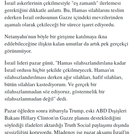
İsrail askerlerinin çekilmesiyle "eş zamanlı" ilerlemesi
gerektiğini dikkatle anlattı. Bu, Hamas silahlarını teslim
ederken İsrail ordusunun Gazze içindeki mevzilerinden
aşamalı olarak çekileceği bir sürece işaret ediyordu.
Netanyahu'nun böyle bir girişime katılmaya ikna
edilebileceğine ilişkin kalan umutlar da artık pek gerçekçi
görünmüyor.
İsrail lideri pazar günü, "Hamas silahsızlandırılana kadar
İsrail ordusu hiçbir şekilde çekilmeyecek. Hamas'ın
silahsızlandırılması derken ağır silahları, hafif silahları,
bütün silahları kastediyorum. Ve gerçek bir
silahsızlanmadan söz ediyoruz, göstermelik bir
silahsızlanmadan değil" dedi.
Pazar öğleden sonra itibarıyla Trump, eski ABD Dışişleri
Bakanı Hillary Clinton'ın Gazze planını desteklediğini
söylediği ifadeleri aktardığı Truth Social paylaşımı dışında
sessizliğini koruyordu. Mladenov ise pazar akşamı İsrail'in