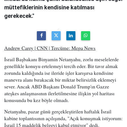
müttefiklerinin kendisine katılması
gerekecek."
Andrew Carey | CNN | Tercüme: Mepa News
İsrail Başbakanı Binyamin Netanyahu, zorlu meselelerde
genellikle konuyu ertelemeyi tercih eder. Bir tavır almak
zorunda kaldığında ise ileride işler karışırsa kendisine
manevra alanı bırakacak bir miktar belirsizlik eklemeyi
sever. Ancak ABD Başkanı Donald Trump'ın Gazze
ateşkes anlaşmasının ilerletilmesine ilişkin yol haritası
konusunda bu kez böyle olmadı.
Netanyahu, pazar günü gerçekleştirilen haftalık İsrail
kabine toplantısının açılışında, "Açık konuşmak istiyorum:
İsrail 15 maddelik belgeyi kabul etmiyor" dedi.