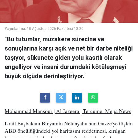
Yayınlanma:
10 Ağustos 2026 Pazartesi 18:20
"Bu tutumlar, müzakere sürecine ve
sonuçlarına karşı açık ve net bir darbe niteliği
taşıyor, sükunete giden yolu kasıtlı olarak
engelliyor ve insani durumdaki kötüleşmeyi
büyük ölçüde derinleştiriyor."
Mohammad Mansour | Al Jazeera | Tercüme: Mepa News
İsrail Başbakanı Binyamin Netanyahu'nun Gazze'ye ilişkin
ABD öncülüğündeki yol haritasını reddetmesi, kırılgan
barış süreci ve bölgede yaşayan 2 milyondan fazla