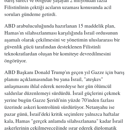
Filistinlinin çektiği acıların uzaması konusunda acil
soruları gündeme getirdi.
ABD arabuluculuğunda hazırlanan 15 maddelik plan,
Hamas'ın silahsızlanması karşılığında İsrail ordusunun
aşamalı olarak çekilmesini ve yönetimin uluslararası bir
güvenlik gücü tarafından desteklenen Filistinli
teknokratlardan oluşan bir komiteye devredilmesini
öngörüyor.
ABD Başkanı Donald Trump'ın geçen yıl Gazze için barış
planını açıklamasından bu yana İsrail, "ateşkes"
anlaşmasını ihlal ederek neredeyse her gün ölümcül
saldırılar düzenlemeyi sürdürdü. İsrail güçlerini çekmek
yerine bugün Gazze Şeridi'nin yüzde 70'inden fazlası
üzerinde askeri kontrolünü sürdürüyor. Netanyahu ise
pazar günü, İsrail'deki kritik seçimlere yalnızca haftalar
kala, Hamas "gerçek anlamda silahsızlanana" kadar İsrail
askerlerinin çekilmeyeceğinde ısrar ederek diplomatik