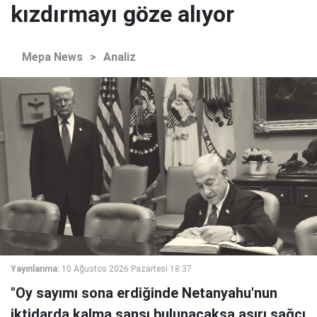
kızdırmayı göze alıyor
Mepa News
>
Analiz
Yayınlanma:
10 Ağustos 2026 Pazartesi 18:37
"Oy sayımı sona erdiğinde Netanyahu'nun
iktidarda kalma şansı bulunacaksa aşırı sağcı