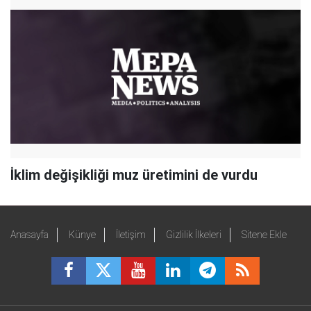
İklim değişikliği muz üretimini de vurdu
Anasayfa
Künye
İletişim
Gizlilik İlkeleri
Sitene Ekle