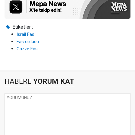
Etiketler :
İsrail Fas
Fas ordusu
Gazze Fas
HABERE
YORUM KAT