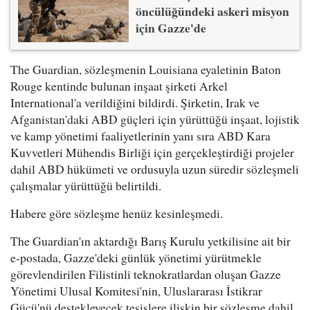
öncülüğündeki askeri misyon
için Gazze'de
The Guardian, sözleşmenin Louisiana eyaletinin Baton
Rouge kentinde bulunan inşaat şirketi Arkel
International'a verildiğini bildirdi. Şirketin, Irak ve
Afganistan'daki ABD güçleri için yürüttüğü inşaat, lojistik
ve kamp yönetimi faaliyetlerinin yanı sıra ABD Kara
Kuvvetleri Mühendis Birliği için gerçekleştirdiği projeler
dahil ABD hükümeti ve ordusuyla uzun süredir sözleşmeli
çalışmalar yürüttüğü belirtildi.
Habere göre sözleşme henüz kesinleşmedi.
The Guardian'ın aktardığı Barış Kurulu yetkilisine ait bir
e-postada, Gazze'deki günlük yönetimi yürütmekle
görevlendirilen Filistinli teknokratlardan oluşan Gazze
Yönetimi Ulusal Komitesi'nin, Uluslararası İstikrar
Gücü'nü destekleyecek tesislere ilişkin bir sözleşme dahil