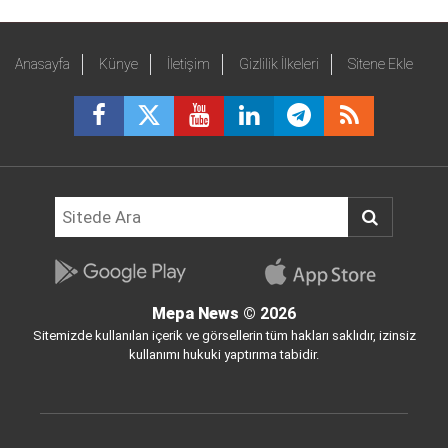
Anasayfa
Künye
İletişim
Gizlilik İlkeleri
Sitene Ekle
Mepa News
© 2026
Sitemizde kullanılan içerik ve görsellerin tüm hakları saklıdır, izinsiz
kullanımı hukuki yaptırıma tabidir.