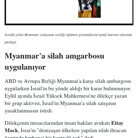
İsrailli şirket Myanmar ordusuna verdiği eğitimin görüntülerini kendi internet sitesinde
paylaştı.
Myanmar'a silah amgarbosu
uygulanıyor
ABD ve Avrupa Birliği Myanmar'a karşı silah ambargosu
uygularken İsrail'in bu yönde aldığı bir karar bulunmuyor.
Eylül ayında İsrail Yüksek Mahkemesi'ne dilekçe yazan
bir grup aktivist, İsrail'in Myanmar'a silah satışının
yasaklanmasını istedi.
Eitay
Dilekçenin imzacılarından insan hakları avukatı
Mack
, İsrai'in "denizaşırı ülkelere yapılan silah ihracatı
üzerinde herhangi bir kontrolü yok" dedi.