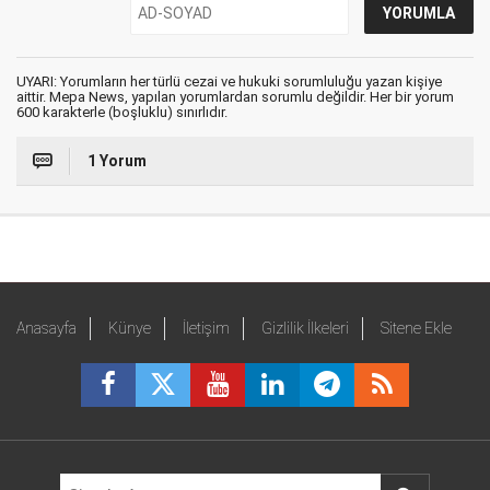
UYARI: Yorumların her türlü cezai ve hukuki sorumluluğu yazan kişiye
aittir. Mepa News, yapılan yorumlardan sorumlu değildir. Her bir yorum
600 karakterle (boşluklu) sınırlıdır.
1 Yorum
Anasayfa
Künye
İletişim
Gizlilik İlkeleri
Sitene Ekle