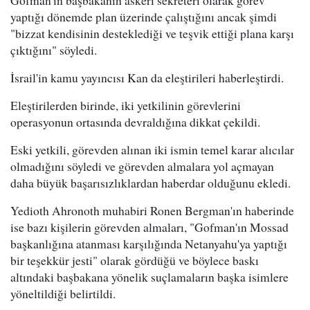
Gofman'ın başbakanın askeri sekreteri olarak görev
yaptığı dönemde plan üzerinde çalıştığını ancak şimdi
"bizzat kendisinin desteklediği ve teşvik ettiği plana karşı
çıktığını" söyledi.
İsrail'in kamu yayıncısı Kan da eleştirileri haberleştirdi.
Eleştirilerden birinde, iki yetkilinin görevlerini
operasyonun ortasında devraldığına dikkat çekildi.
Eski yetkili, görevden alınan iki ismin temel karar alıcılar
olmadığını söyledi ve görevden almalara yol açmayan
daha büyük başarısızlıklardan haberdar olduğunu ekledi.
Yedioth Ahronoth muhabiri Ronen Bergman'ın haberinde
ise bazı kişilerin görevden almaları, "Gofman'ın Mossad
başkanlığına atanması karşılığında Netanyahu'ya yaptığı
bir teşekkür jesti" olarak gördüğü ve böylece baskı
altındaki başbakana yönelik suçlamaların başka isimlere
yöneltildiği belirtildi.