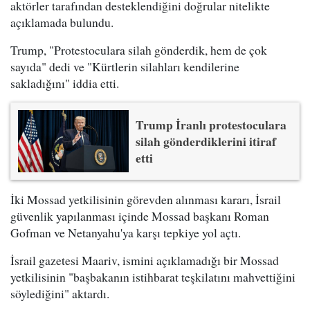
aktörler tarafından desteklendiğini doğrular nitelikte
açıklamada bulundu.
Trump, "Protestoculara silah gönderdik, hem de çok
sayıda" dedi ve "Kürtlerin silahları kendilerine
sakladığını" iddia etti.
Trump İranlı protestoculara
silah gönderdiklerini itiraf
etti
İki Mossad yetkilisinin görevden alınması kararı, İsrail
güvenlik yapılanması içinde Mossad başkanı Roman
Gofman ve Netanyahu'ya karşı tepkiye yol açtı.
İsrail gazetesi Maariv, ismini açıklamadığı bir Mossad
yetkilisinin "başbakanın istihbarat teşkilatını mahvettiğini
söylediğini" aktardı.