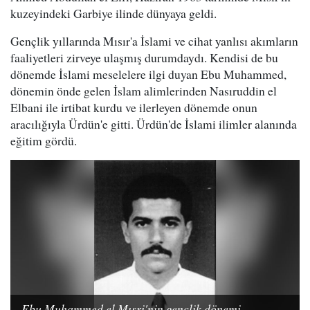
kuzeyindeki Garbiye ilinde dünyaya geldi.
Gençlik yıllarında Mısır'a İslami ve cihat yanlısı akımların
faaliyetleri zirveye ulaşmış durumdaydı. Kendisi de bu
dönemde İslami meselelere ilgi duyan Ebu Muhammed,
dönemin önde gelen İslam alimlerinden Nasıruddin el
Elbani ile irtibat kurdu ve ilerleyen dönemde onun
aracılığıyla Ürdün'e gitti. Ürdün'de İslami ilimler alanında
eğitim gördü.
Ebu Muhammed el Mısri'nin gençlik dönemi