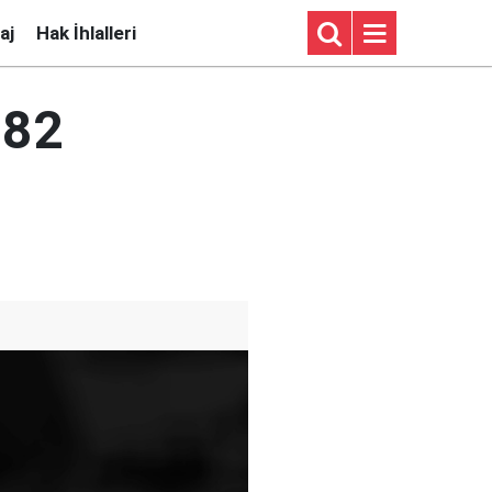
aj
Hak İhlalleri
 82