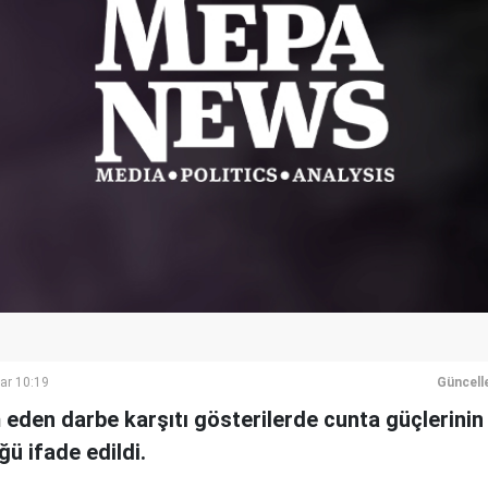
ar 10:19
Güncell
den darbe karşıtı gösterilerde cunta güçlerinin
ğü ifade edildi.