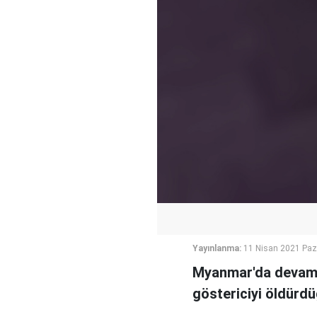
Yayınlanma:
11 Nisan 2021 Paz
Myanmar'da devam e
göstericiyi öldürdü