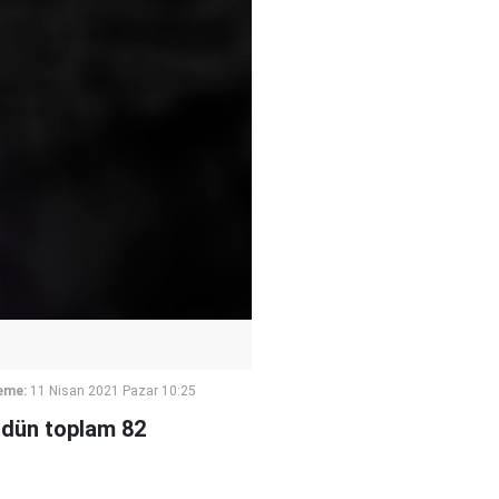
eme:
11 Nisan 2021 Pazar 10:25
 dün toplam 82