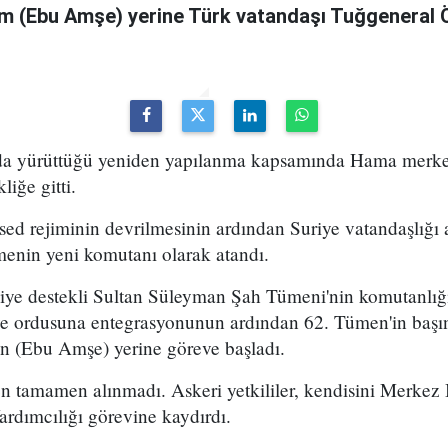
m (Ebu Amşe) yerine Türk vatandaşı Tuğgenera
uda yürüttüğü yeniden yapılanma kapsamında Hama merke
iğe gitti.
ed rejiminin devrilmesinin ardından Suriye vatandaşlığı
enin yeni komutanı olarak atandı.
kiye destekli Sultan Süleyman Şah Tümeni'nin komutanlığ
ye ordusuna entegrasyonunun ardından 62. Tümen'in başın
 (Ebu Amşe) yerine göreve başladı.
 tamamen alınmadı. Askeri yetkililer, kendisini Merkez B
dımcılığı görevine kaydırdı.