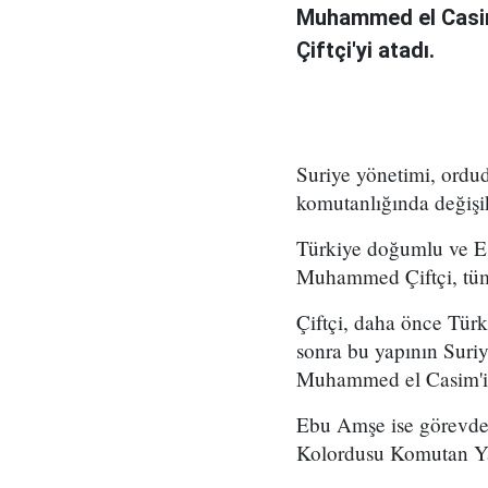
Muhammed el Casi
Çiftçi'yi atadı.
Suriye yönetimi, ord
komutanlığında değişikl
Türkiye doğumlu ve Es
Muhammed Çiftçi, tüm
Çiftçi, daha önce Tür
sonra bu yapının Suri
Muhammed el Casim'in
Ebu Amşe ise görevden
Kolordusu Komutan Yar