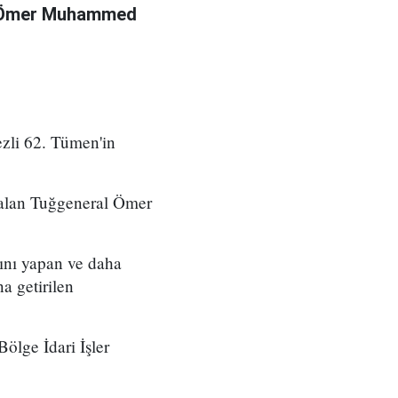
l Ömer Muhammed
zli 62. Tümen'in
 alan Tuğgeneral Ömer
ını yapan ve daha
a getirilen
ölge İdari İşler