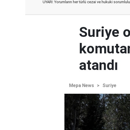
UYARI: Yorumların her türlü cezai ve hukuki sorumlulu
Suriye 
komutan
atandı
Mepa News
>
Suriye