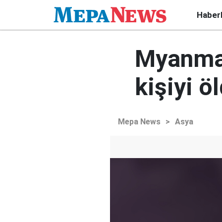
Haber
Myanmar
kişiyi ö
Mepa News
>
Asya