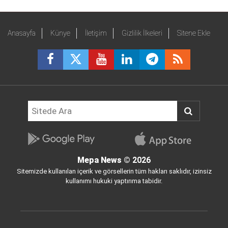
Anasayfa
Künye
İletişim
Gizlilik İlkeleri
Sitene Ekle
Mepa News
© 2026
Sitemizde kullanılan içerik ve görsellerin tüm hakları saklıdır, izinsiz
kullanımı hukuki yaptırıma tabidir.