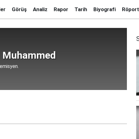
ler
Görüş
Analiz
Rapor
Tarih
Biyografi
Röport
. Muhammed
demisyen.