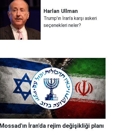
Harlan
Ullman
Trump'ın İran'a karşı askeri
seçenekleri neler?
Mossad'ın İran'da rejim değişikliği planı