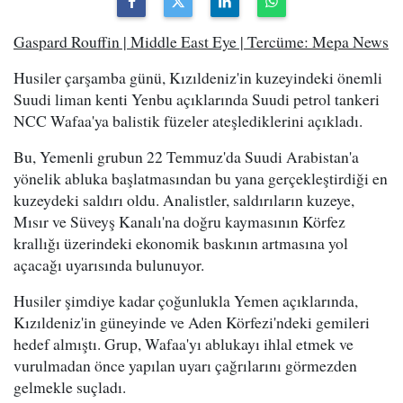
Gaspard Rouffin | Middle East Eye | Tercüme: Mepa News
Husiler çarşamba günü, Kızıldeniz'in kuzeyindeki önemli
Suudi liman kenti Yenbu açıklarında Suudi petrol tankeri
NCC Wafaa'ya balistik füzeler ateşlediklerini açıkladı.
Bu, Yemenli grubun 22 Temmuz'da Suudi Arabistan'a
yönelik abluka başlatmasından bu yana gerçekleştirdiği en
kuzeydeki saldırı oldu. Analistler, saldırıların kuzeye,
Mısır ve Süveyş Kanalı'na doğru kaymasının Körfez
krallığı üzerindeki ekonomik baskının artmasına yol
açacağı uyarısında bulunuyor.
Husiler şimdiye kadar çoğunlukla Yemen açıklarında,
Kızıldeniz'in güneyinde ve Aden Körfezi'ndeki gemileri
hedef almıştı. Grup, Wafaa'yı ablukayı ihlal etmek ve
vurulmadan önce yapılan uyarı çağrılarını görmezden
gelmekle suçladı.