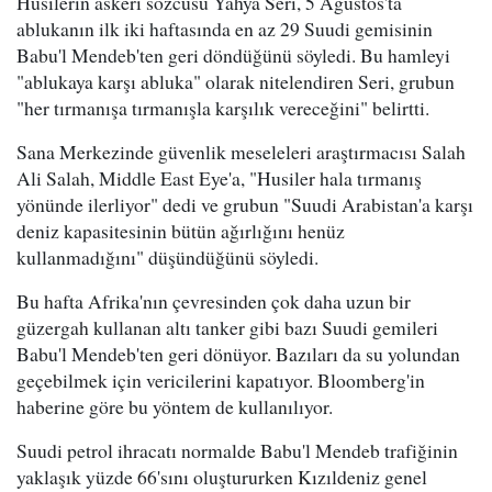
Husilerin askeri sözcüsü Yahya Seri, 5 Ağustos'ta
ablukanın ilk iki haftasında en az 29 Suudi gemisinin
Babu'l Mendeb'ten geri döndüğünü söyledi. Bu hamleyi
"ablukaya karşı abluka" olarak nitelendiren Seri, grubun
"her tırmanışa tırmanışla karşılık vereceğini" belirtti.
Sana Merkezinde güvenlik meseleleri araştırmacısı Salah
Ali Salah, Middle East Eye'a, "Husiler hala tırmanış
yönünde ilerliyor" dedi ve grubun "Suudi Arabistan'a karşı
deniz kapasitesinin bütün ağırlığını henüz
kullanmadığını" düşündüğünü söyledi.
Bu hafta Afrika'nın çevresinden çok daha uzun bir
güzergah kullanan altı tanker gibi bazı Suudi gemileri
Babu'l Mendeb'ten geri dönüyor. Bazıları da su yolundan
geçebilmek için vericilerini kapatıyor. Bloomberg'in
haberine göre bu yöntem de kullanılıyor.
Suudi petrol ihracatı normalde Babu'l Mendeb trafiğinin
yaklaşık yüzde 66'sını oluştururken Kızıldeniz genel