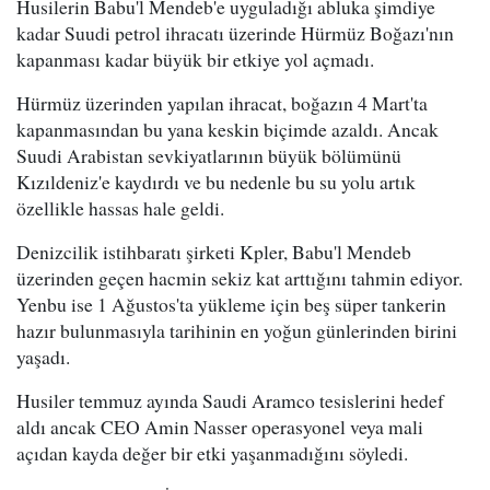
Husilerin Babu'l Mendeb'e uyguladığı abluka şimdiye
kadar Suudi petrol ihracatı üzerinde Hürmüz Boğazı'nın
kapanması kadar büyük bir etkiye yol açmadı.
Hürmüz üzerinden yapılan ihracat, boğazın 4 Mart'ta
kapanmasından bu yana keskin biçimde azaldı. Ancak
Suudi Arabistan sevkiyatlarının büyük bölümünü
Kızıldeniz'e kaydırdı ve bu nedenle bu su yolu artık
özellikle hassas hale geldi.
Denizcilik istihbaratı şirketi Kpler, Babu'l Mendeb
üzerinden geçen hacmin sekiz kat arttığını tahmin ediyor.
Yenbu ise 1 Ağustos'ta yükleme için beş süper tankerin
hazır bulunmasıyla tarihinin en yoğun günlerinden birini
yaşadı.
Husiler temmuz ayında Saudi Aramco tesislerini hedef
aldı ancak CEO Amin Nasser operasyonel veya mali
açıdan kayda değer bir etki yaşanmadığını söyledi.