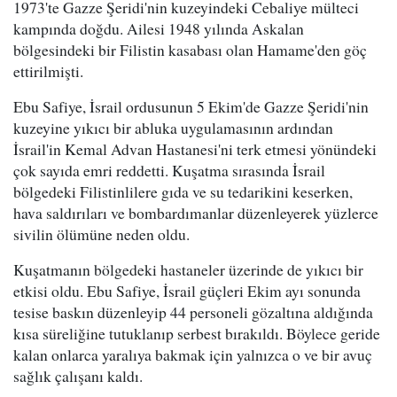
1973'te Gazze Şeridi'nin kuzeyindeki Cebaliye mülteci
kampında doğdu. Ailesi 1948 yılında Askalan
bölgesindeki bir Filistin kasabası olan Hamame'den göç
ettirilmişti.
Ebu Safiye, İsrail ordusunun 5 Ekim'de Gazze Şeridi'nin
kuzeyine yıkıcı bir abluka uygulamasının ardından
İsrail'in Kemal Advan Hastanesi'ni terk etmesi yönündeki
çok sayıda emri reddetti. Kuşatma sırasında İsrail
bölgedeki Filistinlilere gıda ve su tedarikini keserken,
hava saldırıları ve bombardımanlar düzenleyerek yüzlerce
sivilin ölümüne neden oldu.
Kuşatmanın bölgedeki hastaneler üzerinde de yıkıcı bir
etkisi oldu. Ebu Safiye, İsrail güçleri Ekim ayı sonunda
tesise baskın düzenleyip 44 personeli gözaltına aldığında
kısa süreliğine tutuklanıp serbest bırakıldı. Böylece geride
kalan onlarca yaralıya bakmak için yalnızca o ve bir avuç
sağlık çalışanı kaldı.