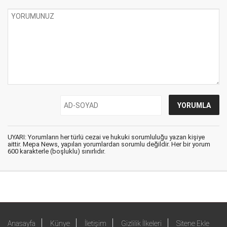
UYARI: Yorumların her türlü cezai ve hukuki sorumluluğu yazan kişiye
aittir. Mepa News, yapılan yorumlardan sorumlu değildir. Her bir yorum
600 karakterle (boşluklu) sınırlıdır.
Anasayfa
Künye
İletişim
Gizlilik İlkeleri
Sitene Ekle