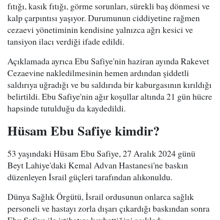
fıtığı, kasık fıtığı, görme sorunları, sürekli baş dönmesi ve
kalp çarpıntısı yaşıyor. Durumunun ciddiyetine rağmen
cezaevi yönetiminin kendisine yalnızca ağrı kesici ve
tansiyon ilacı verdiği ifade edildi.
Açıklamada ayrıca Ebu Safiye'nin haziran ayında Rakevet
Cezaevine nakledilmesinin hemen ardından şiddetli
saldırıya uğradığı ve bu saldırıda bir kaburgasının kırıldığı
belirtildi. Ebu Safiye'nin ağır koşullar altında 21 gün hücre
hapsinde tutulduğu da kaydedildi.
Hüsam Ebu Safiye kimdir?
53 yaşındaki Hüsam Ebu Safiye, 27 Aralık 2024 günü
Beyt Lahiye'daki Kemal Advan Hastanesi'ne baskın
düzenleyen İsrail güçleri tarafından alıkonuldu.
Dünya Sağlık Örgütü, İsrail ordusunun onlarca sağlık
personeli ve hastayı zorla dışarı çıkardığı baskından sonra
Ebu Safiye ile irtibatını kaybettiğini açıkladı.