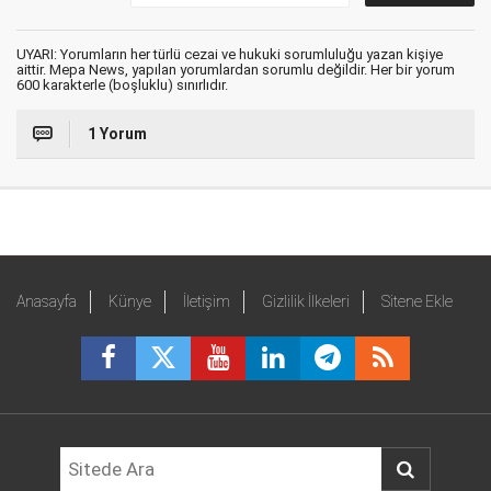
UYARI: Yorumların her türlü cezai ve hukuki sorumluluğu yazan kişiye
aittir. Mepa News, yapılan yorumlardan sorumlu değildir. Her bir yorum
600 karakterle (boşluklu) sınırlıdır.
1 Yorum
Anasayfa
Künye
İletişim
Gizlilik İlkeleri
Sitene Ekle