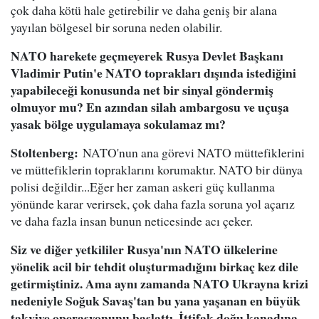
çok daha kötü hale getirebilir ve daha geniş bir alana
yayılan bölgesel bir soruna neden olabilir.
NATO harekete geçmeyerek Rusya Devlet Başkanı
Vladimir Putin'e NATO toprakları dışında istediğini
yapabileceği konusunda net bir sinyal göndermiş
olmuyor mu? En azından silah ambargosu ve uçuşa
yasak bölge uygulamaya sokulamaz mı?
Stoltenberg:
NATO'nun ana görevi NATO müttefiklerini
ve müttefiklerin topraklarını korumaktır. NATO bir dünya
polisi değildir...Eğer her zaman askeri güç kullanma
yönünde karar verirsek, çok daha fazla soruna yol açarız
ve daha fazla insan bunun neticesinde acı çeker.
Siz ve diğer yetkililer Rusya'nın NATO ülkelerine
yönelik acil bir tehdit oluşturmadığını birkaç kez dile
getirmiştiniz. Ama aynı zamanda NATO Ukrayna krizi
nedeniyle Soğuk Savaş'tan bu yana yaşanan en büyük
takviye operasyonunu başlattı. İttifak doğu kanadına