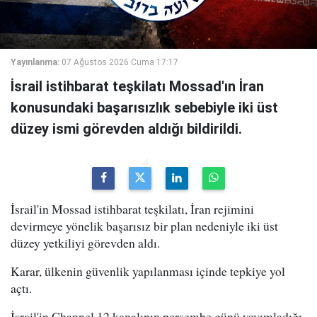
Yayınlanma:
07 Ağustos 2026 Cuma 17:17
İsrail istihbarat teşkilatı Mossad'ın İran
konusundaki başarısızlık sebebiyle iki üst
düzey ismi görevden aldığı bildirildi.
İsrail'in Mossad istihbarat teşkilatı, İran rejimini
devirmeye yönelik başarısız bir plan nedeniyle iki üst
düzey yetkiliyi görevden aldı.
Karar, ülkenin güvenlik yapılanması içinde tepkiye yol
açtı.
İsrail'in Channel 12 kanalının perşembe günü yayımladığı