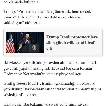
açıklamada bulundu.
Trump, "Protestoculara silah gönderdik, hem de çok
sayıda" dedi ve "Kürtlerin silahları kendilerine
sakladığını" iddia etti.
Trump İranlı protestoculara
silah gönderdiklerini itiraf
etti
İki Mossad yetkilisinin görevden alınması kararı, İsrail
güvenlik yapılanması içinde Mossad başkanı Roman
Gofman ve Netanyahu'ya karşı tepkiye yol açtı.
İsrail gazetesi Maariv, ismini açıklamadığı bir Mossad
yetkilisinin "başbakanın istihbarat teşkilatını mahvettiğini
söylediğini" aktardı.
Kaynağın, "Başbakanın ve siyasi yönetimin savaşı