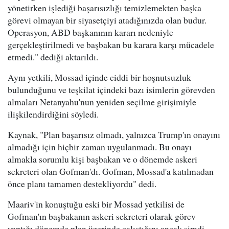
yönetirken işlediği başarısızlığı temizlemekten başka
görevi olmayan bir siyasetçiyi atadığınızda olan budur.
Operasyon, ABD başkanının kararı nedeniyle
gerçekleştirilmedi ve başbakan bu karara karşı mücadele
etmedi." dediği aktarıldı.
Aynı yetkili, Mossad içinde ciddi bir hoşnutsuzluk
bulunduğunu ve teşkilat içindeki bazı isimlerin görevden
almaları Netanyahu'nun yeniden seçilme girişimiyle
ilişkilendirdiğini söyledi.
Kaynak, "Plan başarısız olmadı, yalnızca Trump'ın onayını
almadığı için hiçbir zaman uygulanmadı. Bu onayı
almakla sorumlu kişi başbakan ve o dönemde askeri
sekreteri olan Gofman'dı. Gofman, Mossad'a katılmadan
önce planı tamamen destekliyordu" dedi.
Maariv'in konuştuğu eski bir Mossad yetkilisi de
Gofman'ın başbakanın askeri sekreteri olarak görev
yaptığı dönemde plan üzerinde çalıştığını ancak şimdi