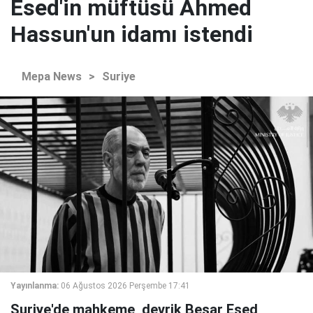
Esed'in müftüsü Ahmed
Hassun'un idamı istendi
Mepa News
>
Suriye
Yayınlanma:
06 Ağustos 2026 Perşembe 17:41
Suriye'de mahkeme, devrik Beşar Esed