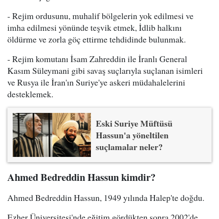
- Rejim ordusunu, muhalif bölgelerin yok edilmesi ve
imha edilmesi yönünde teşvik etmek, İdlib halkını
öldürme ve zorla göç ettirme tehdidinde bulunmak.
- Rejim komutanı İsam Zahreddin ile İranlı General
Kasım Süleymani gibi savaş suçlarıyla suçlanan isimleri
ve Rusya ile İran'ın Suriye'ye askeri müdahalelerini
desteklemek.
Eski Suriye Müftüsü
Hassun'a yöneltilen
suçlamalar neler?
Ahmed Bedreddin Hassun kimdir?
Ahmed Bedreddin Hassun, 1949 yılında Halep'te doğdu.
Ezher Üniversitesi'nde eğitim gördükten sonra 2002'de