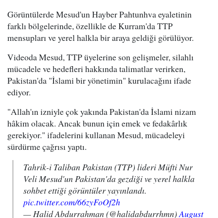
Görüntülerde Mesud'un Hayber Pahtunhva eyaletinin
farklı bölgelerinde, özellikle de Kurram'da TTP
mensupları ve yerel halkla bir araya geldiği görülüyor.
Videoda Mesud, TTP üyelerine son gelişmeler, silahlı
mücadele ve hedefleri hakkında talimatlar verirken,
Pakistan'da "İslami bir yönetimin" kurulacağını ifade
ediyor.
"Allah'ın izniyle çok yakında Pakistan'da İslami nizam
hâkim olacak. Ancak bunun için emek ve fedakârlık
gerekiyor." ifadelerini kullanan Mesud, mücadeleyi
sürdürme çağrısı yaptı.
Tahrik-i Taliban Pakistan (TTP) lideri Müfti Nur
Veli Mesud'un Pakistan'da gezdiği ve yerel halkla
sohbet ettiği görüntüler yayınlandı.
pic.twitter.com/66zyFoOf2h
— Halid Abdurrahman (@halidabdurrhmn)
August