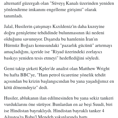
alternatif güzergah olan "Süveyş Kanalı üzerinden yeniden
yönlendirme imkanını engelleme girişimi" olarak
tanımladı.
Jalal, Husilerin çatışmayı Kızıldeniz'in daha kuzeyine
doğru genişletme tehdidinde bulunmasının iki nedeni
olduğunu savunuyor. Dışarıda bu hamlenin İran'ın
Hürmüz Boğazı konusundaki "pazarlık gücünü" artırmayı
amaçladığını, içeride ise "Riyad üzerindeki zorlayıcı
baskıyı yeniden tesis etmeyi" hedeflediğini söyledi.
Gemi takip şirketi Kpler'de analist olan Matthew Wright
bu hafta BBC'ye, "Ham petrol ticaretine yönelik tehdit
açısından bu krizin başlangıcından bu yana yaşadığımız en
kötü dönemdeyiz" dedi.
Husiler, ablukanın ilan edilmesinden bu yana sekiz tankeri
vurduklarını öne sürüyor. Bunlardan en az beşi Suudi, biri
ise Hindistan bayraklıydı. Hindistan bayraklı tanker 4
Ağustos'ta Babu'l Mendeb yakınlarında battı.