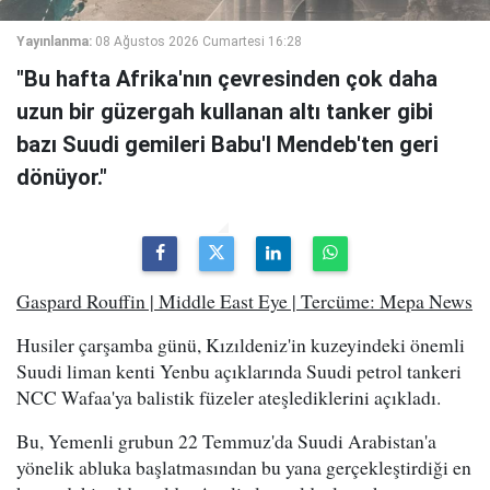
Yayınlanma:
08 Ağustos 2026 Cumartesi 16:28
"Bu hafta Afrika'nın çevresinden çok daha
uzun bir güzergah kullanan altı tanker gibi
bazı Suudi gemileri Babu'l Mendeb'ten geri
dönüyor."
Gaspard Rouffin | Middle East Eye | Tercüme: Mepa News
Husiler çarşamba günü, Kızıldeniz'in kuzeyindeki önemli
Suudi liman kenti Yenbu açıklarında Suudi petrol tankeri
NCC Wafaa'ya balistik füzeler ateşlediklerini açıkladı.
Bu, Yemenli grubun 22 Temmuz'da Suudi Arabistan'a
yönelik abluka başlatmasından bu yana gerçekleştirdiği en