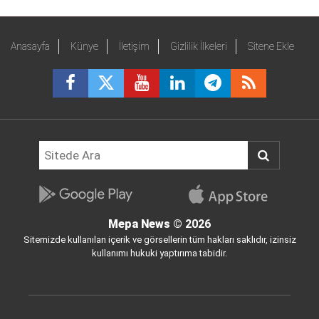
Anasayfa
Künye
İletişim
Gizlilik İlkeleri
Sitene Ekle
Mepa News
© 2026
Sitemizde kullanılan içerik ve görsellerin tüm hakları saklıdır, izinsiz
kullanımı hukuki yaptırıma tabidir.