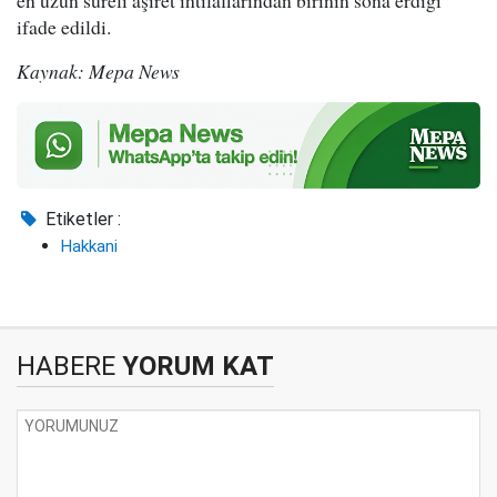
en uzun süreli aşiret ihtilaflarından birinin sona erdiği
ifade edildi.
Kaynak: Mepa News
Etiketler :
Hakkani
HABERE
YORUM KAT