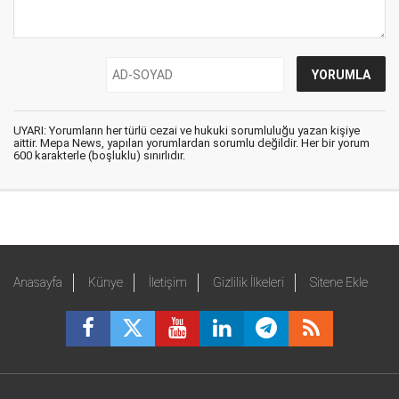
UYARI: Yorumların her türlü cezai ve hukuki sorumluluğu yazan kişiye
aittir. Mepa News, yapılan yorumlardan sorumlu değildir. Her bir yorum
600 karakterle (boşluklu) sınırlıdır.
Anasayfa
Künye
İletişim
Gizlilik İlkeleri
Sitene Ekle