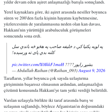
yıldır devam eden aşiret anlaşmazlığı barışla sonuçlandı.
Yerel kaynaklara göre, iki aşiret arasında nesiller boyunca
süren ve 200'den fazla kişinin hayatını kaybetmesine,
yüzlercesinin de yaralanmasına neden olan kan davası,
Hakkani'nin yürüttüğü arabuluculuk görüşmeleri
sonucunda sona erdi.
په لویه پکتیا کې د خلیفه صاحب په هڅو څه باندې سل
کلنه بدي پای ته ورسېده!
pic.twitter.com/X0IkkF1maH
بشپړ راپور????
— Abdullah Raihan (@Raihan_093)
August 9, 2026
Tarafların, yıllar boyunca çok sayıda uzlaştırma
girişiminin başarısız olmasının ardından, anlaşmazlığın
çözümü konusunda Hakkani'ye tam yetki verdiği belirtildi.
Varılan uzlaşıyla birlikte iki taraf arasında barış ve
uzlaşının sağlandığı, böylece Afganistan'ın doğusundaki