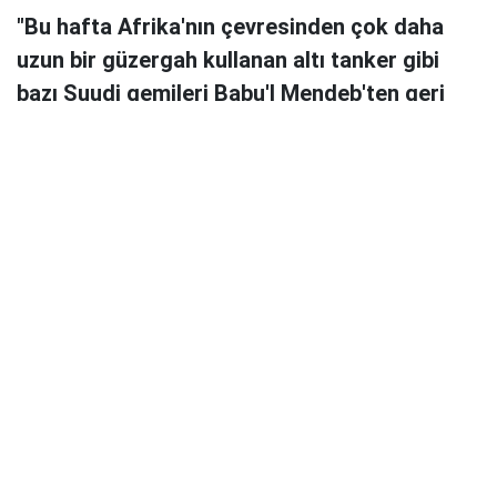
"Bu hafta Afrika'nın çevresinden çok daha
uzun bir güzergah kullanan altı tanker gibi
bazı Suudi gemileri Babu'l Mendeb'ten geri
dönüyor."
Gaspard Rouffin | Middle East Eye | Tercüme: Mepa News
Husiler çarşamba günü, Kızıldeniz'in kuzeyindeki önemli
Suudi liman kenti Yenbu açıklarında Suudi petrol tankeri
NCC Wafaa'ya balistik füzeler ateşlediklerini açıkladı.
Bu, Yemenli grubun 22 Temmuz'da Suudi Arabistan'a
yönelik abluka başlatmasından bu yana gerçekleştirdiği en
kuzeydeki saldırı oldu. Analistler, saldırıların kuzeye,
Mısır ve Süveyş Kanalı'na doğru kaymasının Körfez