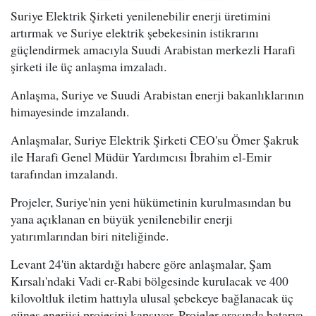
Suriye Elektrik Şirketi yenilenebilir enerji üretimini
artırmak ve Suriye elektrik şebekesinin istikrarını
güçlendirmek amacıyla Suudi Arabistan merkezli Harafi
şirketi ile üç anlaşma imzaladı.
Anlaşma, Suriye ve Suudi Arabistan enerji bakanlıklarının
himayesinde imzalandı.
Anlaşmalar, Suriye Elektrik Şirketi CEO'su Ömer Şakruk
ile Harafi Genel Müdür Yardımcısı İbrahim el-Emir
tarafından imzalandı.
Projeler, Suriye'nin yeni hükümetinin kurulmasından bu
yana açıklanan en büyük yenilenebilir enerji
yatırımlarından biri niteliğinde.
Levant 24'ün aktardığı habere göre anlaşmalar, Şam
Kırsalı'ndaki Vadi er-Rabi bölgesinde kurulacak ve 400
kilovoltluk iletim hattıyla ulusal şebekeye bağlanacak üç
güneş enerjisi projesini kapsıyor. Projeler arasında batarya