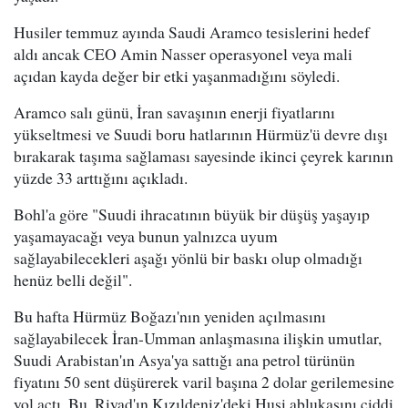
Husiler temmuz ayında Saudi Aramco tesislerini hedef
aldı ancak CEO Amin Nasser operasyonel veya mali
açıdan kayda değer bir etki yaşanmadığını söyledi.
Aramco salı günü, İran savaşının enerji fiyatlarını
yükseltmesi ve Suudi boru hatlarının Hürmüz'ü devre dışı
bırakarak taşıma sağlaması sayesinde ikinci çeyrek karının
yüzde 33 arttığını açıkladı.
Bohl'a göre "Suudi ihracatının büyük bir düşüş yaşayıp
yaşamayacağı veya bunun yalnızca uyum
sağlayabilecekleri aşağı yönlü bir baskı olup olmadığı
henüz belli değil".
Bu hafta Hürmüz Boğazı'nın yeniden açılmasını
sağlayabilecek İran-Umman anlaşmasına ilişkin umutlar,
Suudi Arabistan'ın Asya'ya sattığı ana petrol türünün
fiyatını 50 sent düşürerek varil başına 2 dolar gerilemesine
yol açtı. Bu, Riyad'ın Kızıldeniz'deki Husi ablukasını ciddi