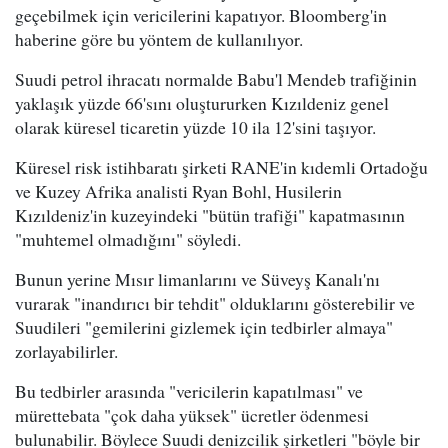
geçebilmek için vericilerini kapatıyor. Bloomberg'in
haberine göre bu yöntem de kullanılıyor.
Suudi petrol ihracatı normalde Babu'l Mendeb trafiğinin
yaklaşık yüzde 66'sını oluştururken Kızıldeniz genel
olarak küresel ticaretin yüzde 10 ila 12'sini taşıyor.
Küresel risk istihbaratı şirketi RANE'in kıdemli Ortadoğu
ve Kuzey Afrika analisti Ryan Bohl, Husilerin
Kızıldeniz'in kuzeyindeki "bütün trafiği" kapatmasının
"muhtemel olmadığını" söyledi.
Bunun yerine Mısır limanlarını ve Süveyş Kanalı'nı
vurarak "inandırıcı bir tehdit" olduklarını gösterebilir ve
Suudileri "gemilerini gizlemek için tedbirler almaya"
zorlayabilirler.
Bu tedbirler arasında "vericilerin kapatılması" ve
mürettebata "çok daha yüksek" ücretler ödenmesi
bulunabilir. Böylece Suudi denizcilik şirketleri "böyle bir