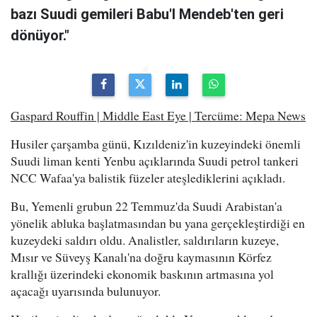
bazı Suudi gemileri Babu'l Mendeb'ten geri
dönüyor."
Gaspard Rouffin | Middle East Eye | Tercüme: Mepa News
Husiler çarşamba günü, Kızıldeniz'in kuzeyindeki önemli
Suudi liman kenti Yenbu açıklarında Suudi petrol tankeri
NCC Wafaa'ya balistik füzeler ateşlediklerini açıkladı.
Bu, Yemenli grubun 22 Temmuz'da Suudi Arabistan'a
yönelik abluka başlatmasından bu yana gerçekleştirdiği en
kuzeydeki saldırı oldu. Analistler, saldırıların kuzeye,
Mısır ve Süveyş Kanalı'na doğru kaymasının Körfez
krallığı üzerindeki ekonomik baskının artmasına yol
açacağı uyarısında bulunuyor.