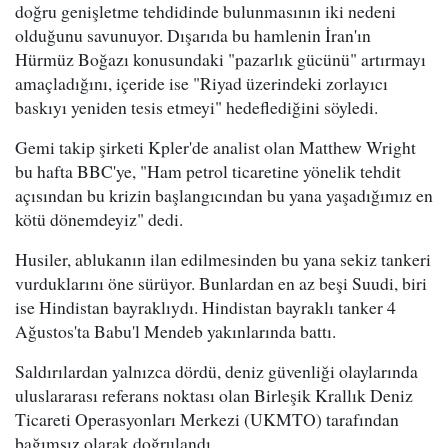
doğru genişletme tehdidinde bulunmasının iki nedeni
olduğunu savunuyor. Dışarıda bu hamlenin İran'ın
Hürmüz Boğazı konusundaki "pazarlık gücünü" artırmayı
amaçladığını, içeride ise "Riyad üzerindeki zorlayıcı
baskıyı yeniden tesis etmeyi" hedeflediğini söyledi.
Gemi takip şirketi Kpler'de analist olan Matthew Wright
bu hafta BBC'ye, "Ham petrol ticaretine yönelik tehdit
açısından bu krizin başlangıcından bu yana yaşadığımız en
kötü dönemdeyiz" dedi.
Husiler, ablukanın ilan edilmesinden bu yana sekiz tankeri
vurduklarını öne sürüyor. Bunlardan en az beşi Suudi, biri
ise Hindistan bayraklıydı. Hindistan bayraklı tanker 4
Ağustos'ta Babu'l Mendeb yakınlarında battı.
Saldırılardan yalnızca dördü, deniz güvenliği olaylarında
uluslararası referans noktası olan Birleşik Krallık Deniz
Ticareti Operasyonları Merkezi (UKMTO) tarafından
bağımsız olarak doğrulandı.