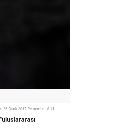
e:
26 Ocak 2017 Perşembe 18:11
"uluslararası