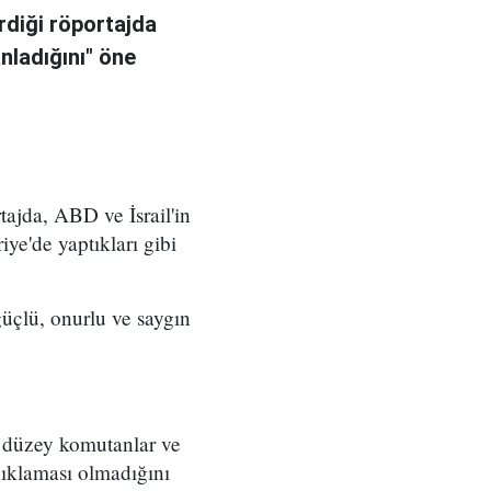
rdiği röportajda
anladığını" öne
ajda, ABD ve İsrail'in
iye'de yaptıkları gibi
üçlü, onurlu ve saygın
t düzey komutanlar ve
çıklaması olmadığını