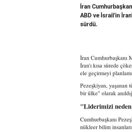
İran Cumhurbaşkanı
ABD ve İsrail'in İra
sürdü.
İran Cumhurbaşkanı Me
İran'ı kısa sürede çöke
ele geçirmeyi planlamı
Pezeşkiyan, yaşanan tü
bir ülke" olarak anıld
"Liderimizi neden
Cumhurbaşkanı Pezeşki
nükleer bilim insanlar