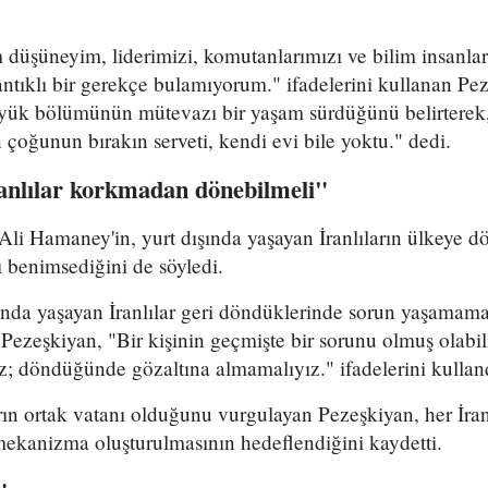
düşüneyim, liderimizi, komutanlarımızı ve bilim insanla
ntıklı bir gerekçe bulamıyorum." ifadelerini kullanan Pez
üyük bölümünün mütevazı bir yaşam sürdüğünü belirterek
n çoğunun bırakın serveti, kendi evi bile yoktu." dedi.
ranlılar korkmadan dönebilmeli"
 Ali Hamaney'in, yurt dışında yaşayan İranlıların ülkeye
ı benimsediğini de söyledi.
ında yaşayan İranlılar geri döndüklerinde sorun yaşamama
 Pezeşkiyan, "Bir kişinin geçmişte bir sorunu olmuş olabi
z; döndüğünde gözaltına almamalıyız." ifadelerini kullan
rın ortak vatanı olduğunu vurgulayan Pezeşkiyan, her İran
 mekanizma oluşturulmasının hedeflendiğini kaydetti.