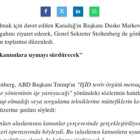
mak için davet edilen Karadağ'ın Başkanı Dusko Markovic
gahını ziyaret ederek, Genel Sekreter Stoltenberg ile görü
n toplantısı düzenledi.
 kanunlara uymayı sürdürecek"
"IŞİD terör örgütü mensu
tenberg, ABD Başkanı Trump'ın
ce yönteminin işe yarayacağı"
yönündeki sözlerinin hatırl
up olmadığı veya sorgulama tekniklerine müttefiklerin ke
 üzerine şunları söyledi:
rı uluslararası kanunlar çerçevesinde gerçekleştiriliyo
askeri operasyonda böyleydi. Bu (uluslarası kanunlara u
 politikası olarak da kalmayı sürdürecek."