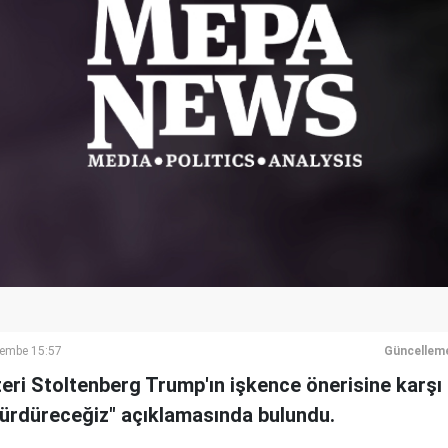
şembe 15:57
Güncellem
ri Stoltenberg Trump'ın işkence önerisine karşı 
ürdüreceğiz" açıklamasında bulundu.