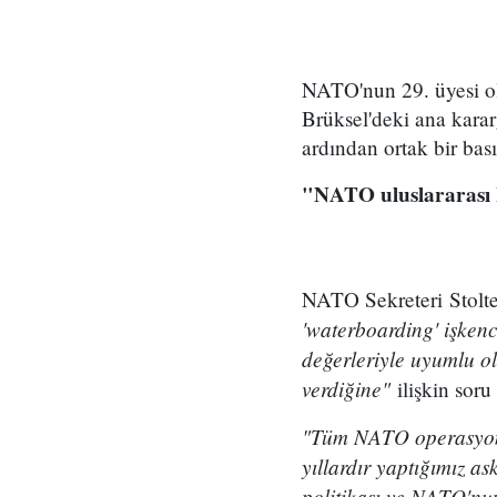
NATO'nun 29. üyesi ol
Brüksel'deki ana karar
ardından ortak bir bası
"NATO uluslararası
NATO Sekreteri Stol
'waterboarding' işken
değerleriyle uyumlu ol
verdiğine"
ilişkin soru
"Tüm NATO operasyonla
yıllardır yaptığımız 
politikası ve NATO'nun