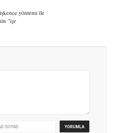
işkence yöntemi ile
"işe
min