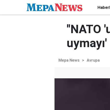
Haber
"NATO '
uymayı'
Mepa News
>
Avrupa