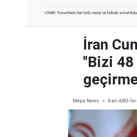
UYARI: Yorumların her türlü cezai ve hukuki sorumlulu
İran Cu
"Bizi 48
geçirmey
Mepa News
>
İran-ABD-İsr