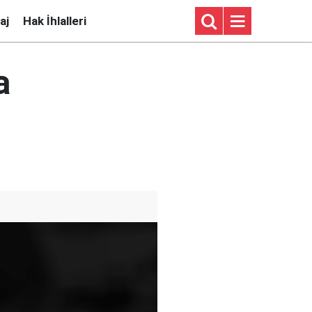
aj
Hak İhlalleri
a