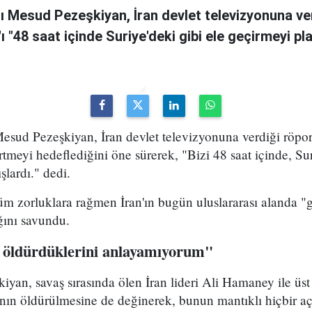
 Mesud Pezeşkiyan, İran devlet televizyonuna ve
n'ı "48 saat içinde Suriye'deki gibi ele geçirmeyi pl
sud Pezeşkiyan, İran devlet televizyonuna verdiği röport
rtmeyi hedeflediğini öne sürerek, "Bizi 48 saat içinde, Sur
şlardı." dedi.
m zorluklara rağmen İran'ın bugün uluslararası alanda "g
ığını savundu.
 öldürdüklerini anlayamıyorum"
yan, savaş sırasında ölen İran lideri Ali Hamaney ile üs
ının öldürülmesine de değinerek, bunun mantıklı hiçbir a