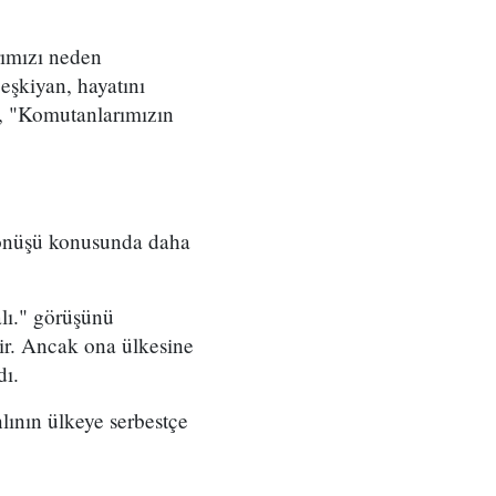
rımızı neden
eşkiyan, hayatını
, "Komutanlarımızın
 dönüşü konusunda daha
lı." görüşünü
lir. Ancak ona ülkesine
dı.
lının ülkeye serbestçe