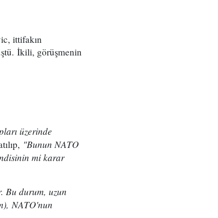
, ittifakın
ştü. İkili, görüşmenin
pları üzerinde
"Bunun NATO
atılıp,
ndisinin mi karar
r. Bu durum, uzun
yum), NATO'nun