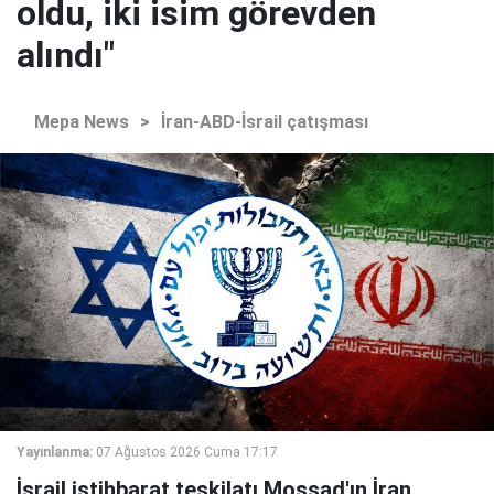
oldu, iki isim görevden
alındı"
Mepa News
>
İran-ABD-İsrail çatışması
Yayınlanma:
07 Ağustos 2026 Cuma 17:17
İsrail istihbarat teşkilatı Mossad'ın İran